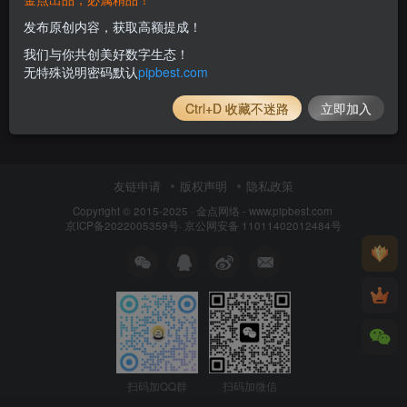
发布原创内容，获取高额提成！
我们与你共创美好数字生态！
无特殊说明密码默认
pipbest.com
Ctrl+D 收藏不迷路
立即加入
友链申请
版权声明
隐私政策
Copyright © 2015-2025 ·
金点网络 - www.pipbest.com
京ICP备2022005359号
·
京公网安备 11011402012484号
扫码加QQ群
扫码加微信