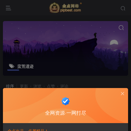
蛮荒遗迹
排序
更新
浏览
点赞
评论
战神引擎【传奇手游龙腾盛世白猪新UI
修复版】最新整理特色服务端_热血花
全网资源·一网打尽
园_海岛遗迹_蛮荒遗迹
游戏源码
8个月前
7
金点出品，必属精品！