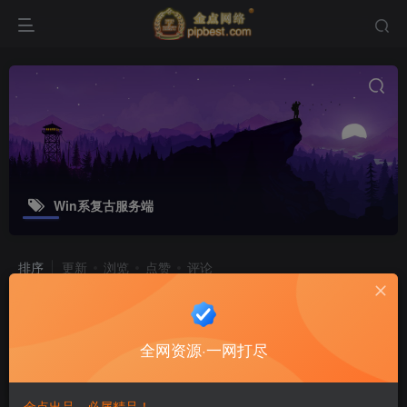
Win系复古服务端
排序
更新
浏览
点赞
评论
战神引擎【传奇手游起源雷霆白猪3免
授权】最新整理Win系复古服务端_安
全网资源·一网打尽
卓苹果双端_GM授权后台_详细搭建教
游戏源码
程
8个月前
15
金点出品，必属精品！