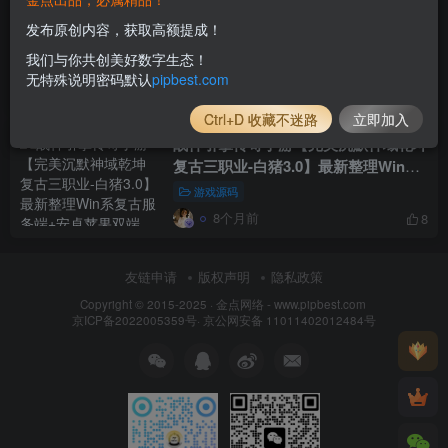
战神引擎【传奇手游小兰插件1.76追忆
发布原创内容，获取高额提成！
第三季免授权】最新整理Win系复古服
我们与你共创美好数字生态！
务端_安卓苹果双端_GM授权物品后台
游戏源码
无特殊说明密码默认
pipbest.com
_详细搭建教程
8个月前
9
Ctrl+D 收藏不迷路
立即加入
战神引擎传奇手游【完美沉默神域乾坤
复古三职业-白猪3.0】最新整理Win系
复古服务端+安卓苹果双端+GM授权物
游戏源码
品后台+详细搭建教程
8个月前
8
友链申请
版权声明
隐私政策
Copyright © 2015-2025 ·
金点网络 - www.pipbest.com
京ICP备2022005359号
·
京公网安备 11011402012484号