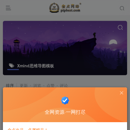
Xmind思维导图模板
排序
更新
浏览
点赞
评论
最全Xmind模板库下载：311套思维导
图，从个人规划到企业战略
全网资源·一网打尽
软件工具
6个月前
6
金点出品，必属精品！