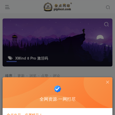
XMind 8 Pro 激活码
排序
更新
浏览
点赞
评论
深度评测：XMind 8 Pro何以成为最受
欢迎的思维导图软件？秒杀Xmind
全网资源·一网打尽
ZEN版本
软件工具
6个月前
3
金点出品，必属精品！