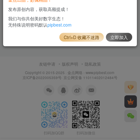
发布原创内容，获取高额提成！
我们与你共创美好数字生态！
无特殊说明密码默认
pipbest.com
Ctrl+D 收藏不迷路
立即加入
友链申请
版权声明
隐私政策
Copyright © 2015-2025 ·
金点网络 - www.pipbest.com
京ICP备2022005359号
·
京公网安备 11011402012484号
扫码加QQ群
扫码加微信