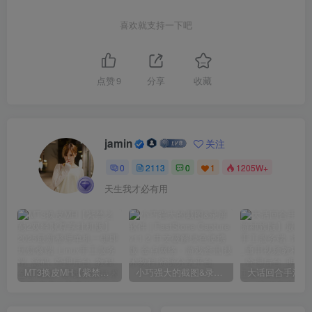
喜欢就支持一下吧
点赞
9
分享
收藏
jamin
关注
0
2113
0
1
1205W+
天生我才必有用
MT3换皮MH【紫禁之巅2双经脉尊享挂机版】2025最新整理单机一键即玩镜像端_Linux手工服务端_源码_管理后台_教程
小巧强大的截图&录屏软件 | FastStone Capture v11.2 中文破解绿色便携版