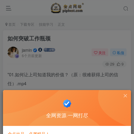
首页
下载专区
技能学习
正文
如何突破工作瓶颈
jamin
关注
私信
6个月前更新
29
9
"01.如何让上司知道我的价值？（原：很难获得上司的信
任）.mp4
02.如何和老板的“圈内人”相处？（原：老板的亲属、朋友，
哪里得罪得起）.mp4
03.如何提升团队领导力？（原：手下有困难，好像不太来找
全网资源·一网打尽
我）.mp4
04.如何留住核心人才（原：留不住底下的人）.mp4
金点出品，必属精品！