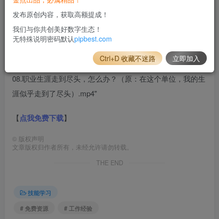
05.如何提升团队战斗力？（原：部门里的问题永远解决不
发布原创内容，获取高额提成！
完）.mp4
我们与你共创美好数字生态！
06.如何突破业绩（原：业绩太难突破了）.mp4
无特殊说明密码默认
pipbest.com
07.如何和别的部门打交道（原：跟别的部门打交道太痛
Ctrl+D 收藏不迷路
立即加入
苦）.mp4
08.职业生涯走到尽头，怎么办？（原：在这个单位，我的生
涯似乎走到了尽头）.mp4"
【
点我免费下载
】
©
版权声明
文章版权归作者所有，未经允许请勿转载。
THE END
技能学习
# 免费资源
# 工作经验