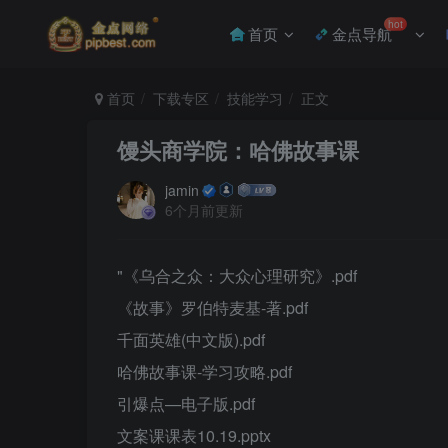
hot
首页
金点导航
首页
下载专区
技能学习
正文
馒头商学院：哈佛故事课
jamin
6个月前更新
"《乌合之众：大众心理研究》.pdf
《故事》罗伯特麦基-著.pdf
千面英雄(中文版).pdf
哈佛故事课-学习攻略.pdf
引爆点—电子版.pdf
文案课课表10.19.pptx