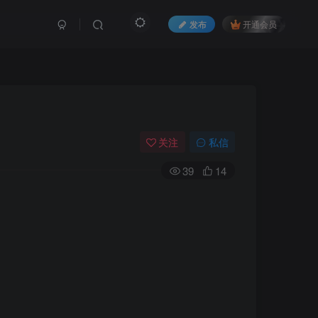
发布
开通会员
关注
私信
39
14