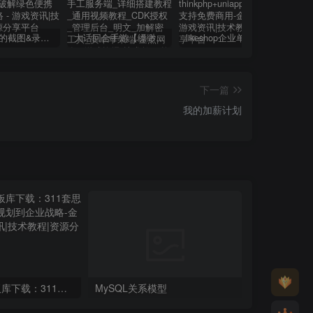
小巧强大的截图&录屏软件 | FastStone Capture v11.2 中文破解绿色便携版
大话回合手游【缥缈西游神族版】最新整理Linux手工服务端_详细搭建教程_通用视频教程_CDK授权_管理后台_明文_加解密工具_安卓苹果端
likeshop企业单商户商城v3.03系统开源thinkphp+uniapp开源前端,支持免费商用
下一篇
我的加薪计划
最全Xmind模板库下载：311套思维导图，从个人规划到企业战略
MySQL关系模型
动态加载 JS