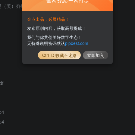
全网资源·一网打尽
美）乔纳·伯杰.pdf
金点出品，必属精品！
发布原创内容，获取高额提成！
我们与你共创美好数字生态！
无特殊说明密码默认
pipbest.com
Ctrl+D 收藏不迷路
立即加入
f
p4
p4