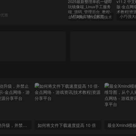
份优雅
MT3换皮MH【紫禁之巅2双经脉尊享挂机版】2025最新整理单机一键即玩镜像端_Linux手工服务端_源码_管理后台_教程
关闭 MacOS 自动升级，并禁止升级提醒和红点提示
如何将文件下载速度提高 10 倍