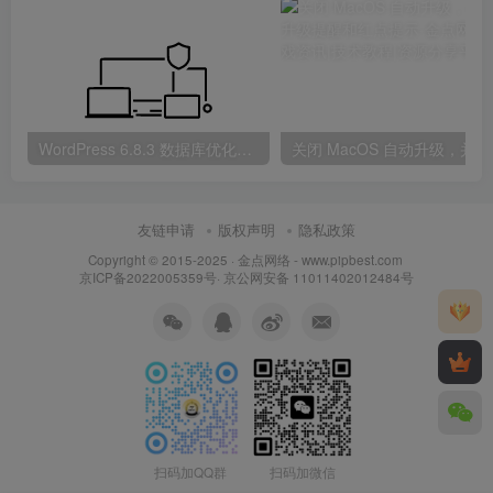
WordPress 6.8.3 数据库优化与清理方案
关闭 
友链申请
版权声明
隐私政策
Copyright © 2015-2025 ·
金点网络 - www.pipbest.com
京ICP备2022005359号
·
京公网安备 11011402012484号
扫码加QQ群
扫码加微信