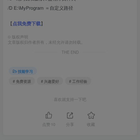
/D E:\MyProgram ＝自定义路径
【
点我免费下载
】
©
版权声明
文章版权归作者所有，未经允许请勿转载。
THE END
技能学习
# 免费资源
# 兴趣爱好
# 工作经验
喜欢就支持一下吧
点赞
10
分享
收藏