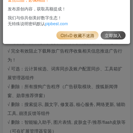
https://pinyin.sogou.com/changelog.php
发布原创内容，获取高额提成！
我们与你共创美好数字生态！
特点描述
无特殊说明密码默认
pipbest.com
√ 去广告，精简优化，彻底屏蔽升级、删除阻止广告弹窗！
Ctrl+D 收藏不迷路
立即加入
√ 纯净无广告，无干扰提示，默认无不必要程序驻留进程！
√ 完全有效阻止下载释放广告程序收集相关信息推送广告行
为！
√ 可选：云计算候选、词库同步及账户配置同步、工具箱扩
展管理器组件
√ 删除：所有搜狗广告程序（广告获取模块、搜狐新闻弹
窗、勋章推荐弹窗）
√ 删除：搜索提示, 颜文字, 修复器, 核心服务, 网络更新, 辅助
工具, 崩溃反馈等组件
√ 删除：智能输入助手, 图片表情, 皮肤盒子/推荐/flash皮肤等
（可在扩展管理器安装）