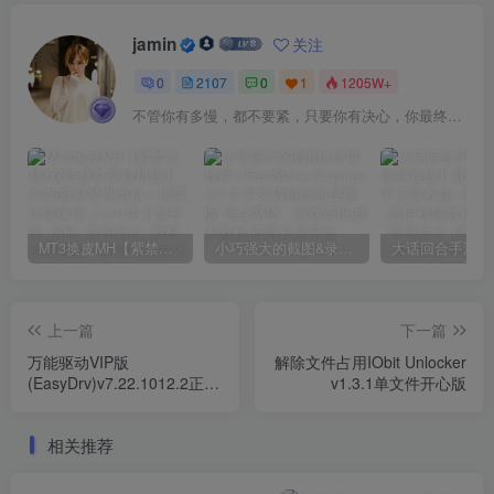
jamin
关注
0
2107
0
1
1205W+
不管你有多慢，都不要紧，只要你有决心，你最终都会到达想去的地方
MT3换皮MH【紫禁之巅2双经脉尊享挂机版】2025最新整理单机一键即玩镜像端_Linux手工服务端_源码_管理后台_教程
小巧强大的截图&录屏软件 | FastStone Capture v11.2 中文破解绿色便携版
上一篇
下一篇
万能驱动VIP版
解除文件占用IObit Unlocker
(EasyDrv)v7.22.1012.2正式
v1.3.1单文件开心版
版
相关推荐