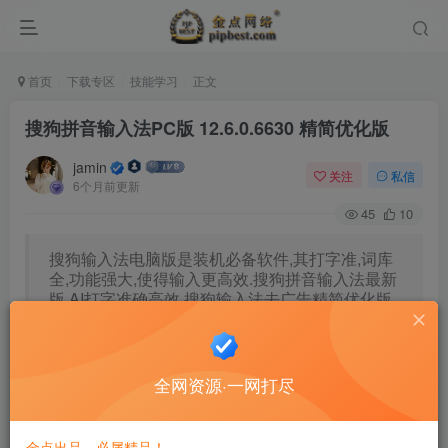
首页
下载专区
技能学习
正文
搜狗拼音输入法PC版 12.6.0.6630 精简优化版
jamin
关注
私信
6个月前更新
45
10
搜狗输入法电脑版是装机必备软件,其打字准,词库
全,功能强大,使得输入更高效.搜狗拼音输入法最新
版,AI打字准确高效.搜狗输入法去广告精简优化版,
移除广告程序精简优化后的用着还不错,至少比官
方版用着安心些.
全网资源·一网打尽
新版变化
升级日志 – 搜狗输入法
金点出品，必属精品！