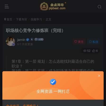
首页
下载专区
技能学习
正文
职场核心竞争力修炼班（完结）
jamin
关注
私信
6个月前更新
52
6
第1章：第一层 规划：怎么选能找到最适合自己的
职业？
第2章：第二层 实践：成为职场潜力股有哪些必修
课？
第3章：第三层 规则：掌握哪些规则能让你叱咤职
场？
第4章：第四层 情绪：如何成为情绪成熟的人？
全网资源·一网打尽
第5章：第五层 情商：如何培养职场高情商？
第6章：第六层 关系：如何管理好自己的关系？
第7章：第七层 效率：怎样高效地完成任务？
金点出品，必属精品！