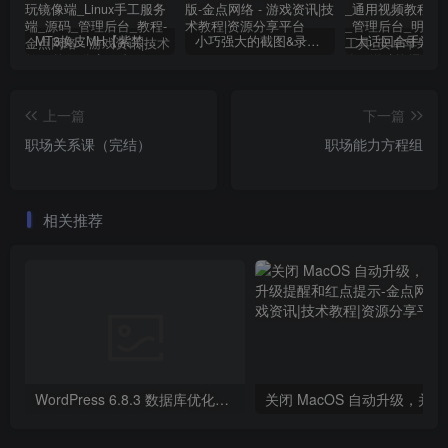
MT3换皮MH【紫禁之巅2双经脉尊享挂机版】2025最新整理单机一键即玩镜像端_Linux手工服务端_源码_管理后台_教程
小巧强大的截图&录屏软件 | FastStone Capture v11.2 中文破解绿色便携版
上一篇
下一篇
职场关系课（完结）
职场能力方程组
相关推荐
WordPress 6.8.3 数据库优化与清理方案
关闭 