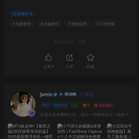
技能学习
# 免费资源
# 兴趣爱好
# 营销运营
# 工作经验
喜欢就支持一下吧
点赞
6
分享
收藏
jamin
关注
0
2110
0
1
1205W+
传递光亮有两种方式：成为一支蜡烛或当一面镜子