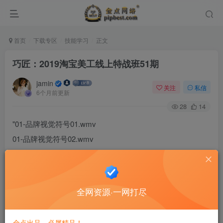
首页
下载专区
技能学习
正文
巧匠：2019淘宝美工线上特战班51期
jamin
关注
私信
6个月前更新
28
14
"01-品牌视觉符号01.wmv
01-品牌视觉符号02.wmv
02-版式与构图01.wmv
02-版式与构图02.wmv
03_色彩搭配运用01.wmv
全网资源·一网打尽
03_色彩搭配运用02.wmv
04-海报设计流程01.wmv
金点出品，必属精品！