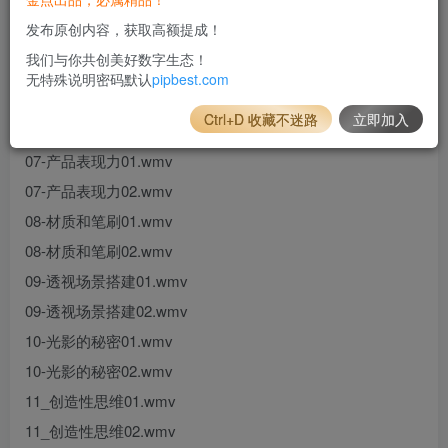
04-海报设计流程02.wmv
发布原创内容，获取高额提成！
05_字体设计方法01.wmv
我们与你共创美好数字生态！
05_字体设计方法02.wmv
无特殊说明密码默认
pipbest.com
06-详情页规划01.wmv
Ctrl+D 收藏不迷路
立即加入
06-详情页规划02.wmv
07-产品表现力01.wmv
07-产品表现力02.wmv
08-材质和笔刷01.wmv
08-材质和笔刷02.wmv
09-透视场景搭建01.wmv
09-透视场景搭建02.wmv
10-光影的秘密01.wmv
10-光影的秘密02.wmv
11_创造性思维01.wmv
11_创造性思维02.wmv