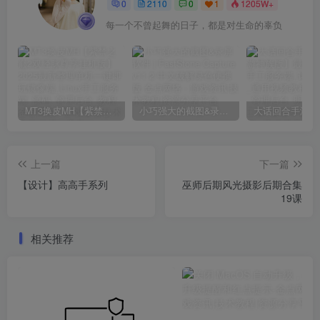
0
2110
0
1
1205W+
每一个不曾起舞的日子，都是对生命的辜负
MT3换皮MH【紫禁之巅2双经脉尊享挂机版】2025最新整理单机一键即玩镜像端_Linux手工服务端_源码_管理后台_教程
小巧强大的截图&录屏软件 | FastStone Capture v11.2 中文破解绿色便携版
上一篇
下一篇
【设计】高高手系列
巫师后期风光摄影后期合集
19课
相关推荐