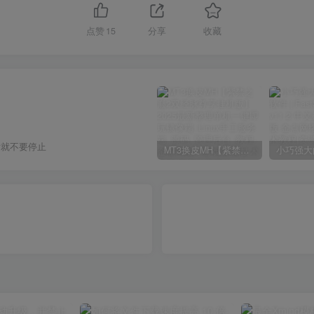
点赞
15
分享
收藏
后就不要停止
MT3换皮MH【紫禁之巅2双经脉尊享挂机版】2025最新整理单机一键即玩镜像端_Linux手工服务端_源码_管理后台_教程