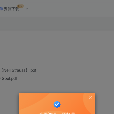
free
资源下载
eil Strauss】.pdf
oul.pdf