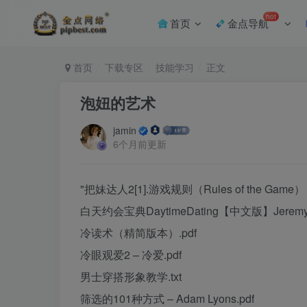
hot
首页
金点导航
首页
下载专区
技能学习
正文
泡妞的艺术
jamin
6个月前更新
"把妹达人2[1].游戏规则（Rules of the Game）【N
白天约会宝典DaytimeDating【中文版】Jeremy S
冷读术（精简版本）.pdf
冷眼观爱2 – 冷爱.pdf
男士穿搭形象教学.txt
筛选的101种方式 – Adam Lyons.pdf