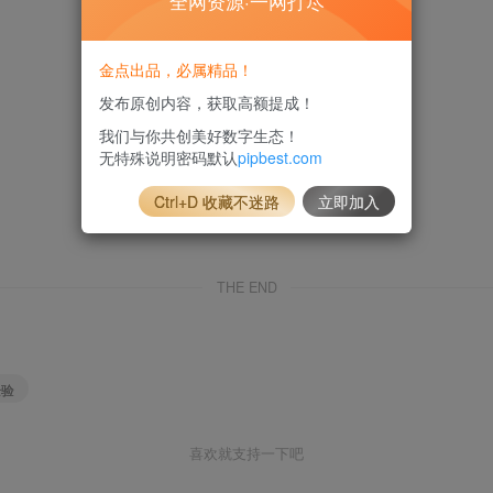
全网资源·一网打尽
金点出品，必属精品！
发布原创内容，获取高额提成！
我们与你共创美好数字生态！
无特殊说明密码默认
pipbest.com
Ctrl+D 收藏不迷路
立即加入
THE END
经验
喜欢就支持一下吧