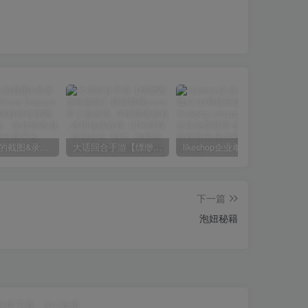
小巧强大的截图&录屏软件 | FastStone Capture v11.2 中文破解绿色便携版
大话回合手游【缥缈西游神族版】最新整理Linux手工服务端_详细搭建教程_通用视频教程_CDK授权_管理后台_明文_加解密工具_安卓苹果端
likeshop企业单商户商城v3.03系统开源thinkphp+uniapp开源前端,支持免费商用
下一篇
泡妞秘籍