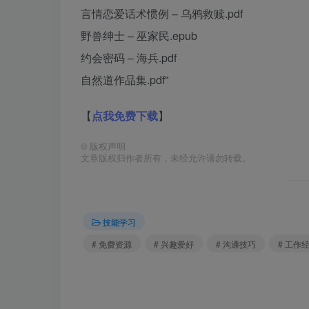
言情恋爱话术惯例 – 乌鸦救赎.pdf
野兽绅士 – 巫家民.epub
约会密码 – 海兵.pdf
自然道作品集.pdf"
【
点我免费下载
】
©
版权声明
文章版权归作者所有，未经允许请勿转载。
技能学习
# 免费资源
# 兴趣爱好
# 沟通技巧
# 工作