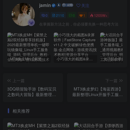
jamin
关注
0
2110
0
1
1205W+
在掌握新方法之前，你必须要先换一种思考方法
MT3换皮MH【紫禁之巅2双经脉尊享挂机版】2025最新整理单机一键即玩镜像端_Linux手工服务端_源码_管理后台_教程
小巧强大的截图&录屏软件 | FastStone Capture v11.2 中文破解绿色便携版
上一篇
下一篇
3DQ萌冒险手游【数码宝贝
MT3换皮梦幻【海蓝西游】
之数码大冒险】最新整理
最新整理Linux开服手工服务
WIN系服务端_安卓_运营后
端_安卓苹果双端_GM后台_
台_CDK授权后台_详细搭建
详细搭建教程_全套源码
相关推荐
教程