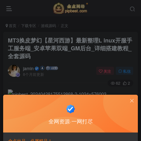
首页
下载专区
游戏源码
正文
MT3换皮梦幻【星河西游】最新整理L inux开服手
工服务端_安卓苹果双端_GM后台_详细搭建教程_
全套源码
jamin
关注
私信
8个月前更新
62
2
全网资源·一网打尽
金点出品，必属精品！