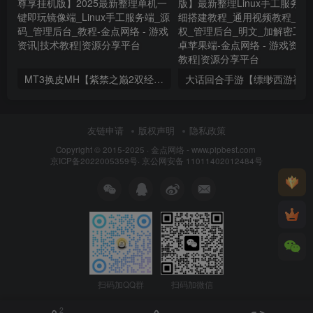
MT3换皮MH【紫禁之巅2双经脉尊享挂机版】2025最新整理单机一键即玩镜像端_Linux手工服务端_源码_管理后台_教程
大话回合
友链申请
版权声明
隐私政策
Copyright © 2015-2025 ·
金点网络 - www.pipbest.com
京ICP备2022005359号
·
京公网安备 11011402012484号
扫码加QQ群
扫码加微信
2