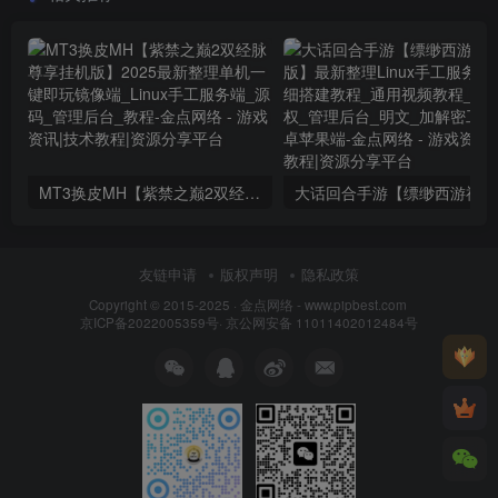
MT3换皮MH【紫禁之巅2双经脉尊享挂机版】2025最新整理单机一键即玩镜像端_Linux手工服务端_源码_管理后台_教程
大话回合
友链申请
版权声明
隐私政策
Copyright © 2015-2025 ·
金点网络 - www.pipbest.com
京ICP备2022005359号
·
京公网安备 11011402012484号