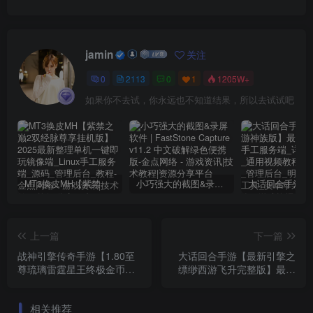
jamin
关注
0
2113
0
1
1205W+
如果你不去试，你永远也不知道结果，所以去试试吧
MT3换皮MH【紫禁之巅2双经脉尊享挂机版】2025最新整理单机一键即玩镜像端_Linux手工服务端_源码_管理后台_教程
小巧强大的截图&录屏软件 | FastStone Capture v11.2 中文破解绿色便携版
上一篇
下一篇
战神引擎传奇手游【1.80至
大话回合手游【最新引擎之
尊琉璃雷霆星王终极金币
缥缈西游飞升完整版】最新
版】最新整理Win系复古服
整理Linux手工服务端_安卓
务端_安卓苹果双端_GM授
苹果双端_管理后台_详细搭
相关推荐
权后台_详细搭建教程
建教程_视频教程