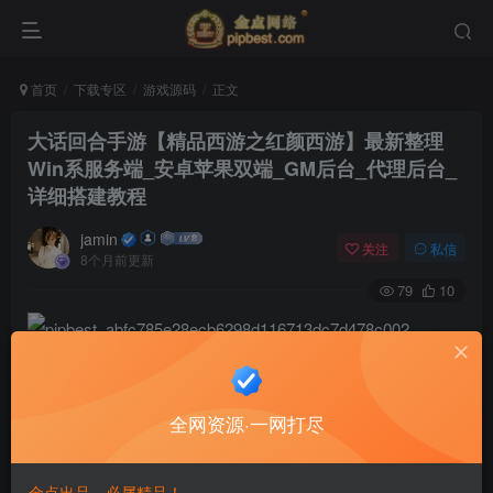
首页
下载专区
游戏源码
正文
大话回合手游【精品西游之红颜西游】最新整理
Win系服务端_安卓苹果双端_GM后台_代理后台_
详细搭建教程
jamin
关注
私信
8个月前更新
79
10
全网资源·一网打尽
金点出品，必属精品！