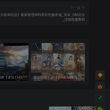
下一篇
大陆单职业】最新整理WIN系特色服务端_安卓_GM后台
_详细搭建教程
3DMMORPG端游【诛仙1345征战天下地宫12职业】最新整理Linux手工服务端_详细搭建教程_通用视频教程_GM工具_网页注册_PC客户端
模拟经营手游【种X新18僚属版】10月最新打包VM单机一键端_Linux手工服务端_详细搭建教程_视频教程_赛季修改教程_多功能管理后台_GM授权后台_安卓苹果双端