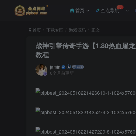
hot
首页
金点导航
首页
下载专区
游戏源码
正文
战神引擎传奇手游【1.80热血屠
教程
jamin
8个月前更新