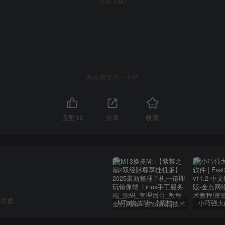
THE END
喜欢就支持一下吧
点赞
12
分享
收藏
刻尽责
MT3换皮MH【紫禁之巅2双经脉尊享挂机版】2025最新整理单机一键即玩镜像端_Linux手工服务端_源码_管理后台_教程