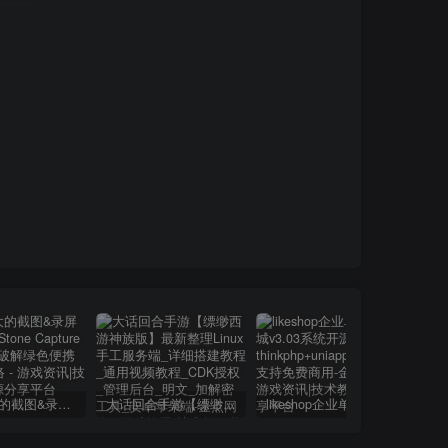
小巧强大的截图&录屏软件 | FastStone Capture v11.2 中文破解绿色便携版
大话回合手游【缥缈西游神族版】最新整理Linux手工服务端_详细搭建教程_通用视频教程_CDK授权_管理后台_明文_加解密工具_安卓苹果端
likeshop企业单商户商城v3.03系统开源thinkphp+uniapp开源前端,支持免费商用