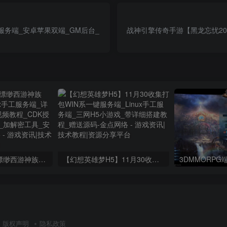
服务端_安卓苹果双端_GM后台_
战神引擎传奇手游【黑龙忘忧20
大话回合手游【缥缈西游神族版】最新整理Linux手工服务端_详细搭建教程_通用视频教程_CDK授权_管理后台_明文_加解密工具_安卓苹果端
【幻想英雄梦H5】11月30收集打包WIN系一键服务端_Linux手工服务端_三网H5小游戏_带详细搭建教程_赠送源码
版权声明
隐私政策