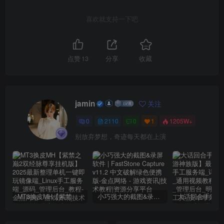
喜欢就支持一下吧
点赞
13
分享
收藏
jamin
关注
0
2110
0
1
1205W+
别放弃梦想，奇迹每天都在上演
MT3换皮MH【紫禁之巅2双经脉尊享挂机版】2025最新整理单机一键即玩镜像端_Linux手工服务端_源码_管理后台_教程
小巧强大的截图&录屏软件 | FastStone Capture v11.2 中文破解绿色便携版