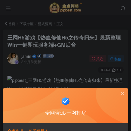
首页
下载专区
游戏源码
正文
三网H5游戏【热血修仙H5之传奇归来】最新整理
Win一键即玩服务端+GM后台
jamin
关注
私信
8个月前更新
49
13
全网资源·一网打尽
金点出品，必属精品！