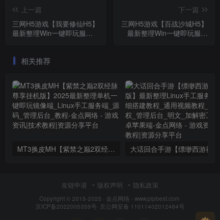
上一篇
下一篇
三网H5游戏【我要修仙H5】
三网H5游戏【百战沙城H5】
最新整理Win一键即玩服务
最新整理Win一键即玩服务
端+GM游戏后台
端+GM后台
相关推荐
MT3换皮MH【紫禁之巅2双经脉尊享挂机版】2025最新整理单机一键即玩镜像端_Linux手工服务端_源码_管理后台_教程
大话回合
友链申请
版权声明
隐私政策
Copyright © 2015-2025 ·
金点网络 - www.pipbest.com
京ICP备2022005359号
·
京公网安备 11011402012484号