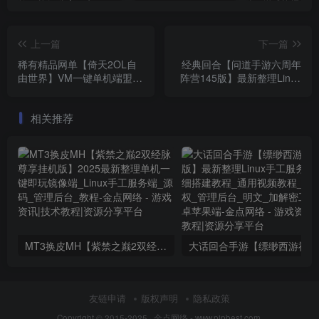
上一篇
下一篇
稀有精品网单【倚天2OL自
经典回合【问道手游六周年
由世界】VM一键单机端盟主
阵营145版】最新整理Linux
整合_视频教程_GM充值和
手工服务端_双端_代理系统
刷装备教程
_充值后台_详细搭建教程
相关推荐
MT3换皮MH【紫禁之巅2双经脉尊享挂机版】2025最新整理单机一键即玩镜像端_Linux手工服务端_源码_管理后台_教程
大话回合
友链申请
版权声明
隐私政策
Copyright © 2015-2025 ·
金点网络 - www.pipbest.com