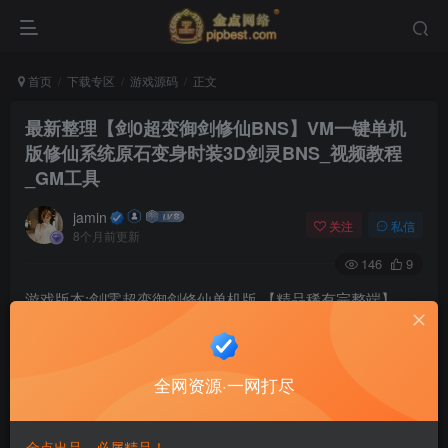
首页
下载专区
游戏源码
正文
最新整理【剑0超变御剑修仙BNS】VM一键单机
版修仙系统原石变身时装3D剑灵BNS_视频教程
_GM工具
jamin
关注
私信
8个月前更新
146
9
游戏版本:剑l零超变御剑修仙单机版 【精品稀有完整端】
支持系统:Win7 Win10 64位
配置要求:16G以上内存 四核以上CPU 固态硬盘最佳
全网资源·一网打尽
支持网络:离线断网本地纯单机
虚拟机只需要启动数据，游戏在桌面运行。流畅不卡配套
金点出品，必属精品！