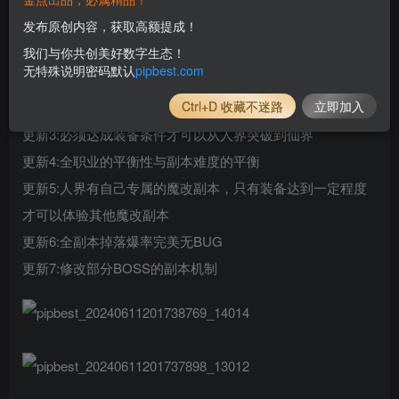
GM工具+视频教程+果补丁+超多精品补丁
发布原创内容，获取高额提成！
更新1:会员系统+血量伤害突破+初代独家修仙系统+特色原
我们与你共创美好数字生态！
石玩法+变身时装+单人跨服更新
无特殊说明密码默认
pipbest.com
更新2:起步原版三系毕业装备 人、仙、神 装备去太尚门找对
Ctrl+D 收藏不迷路
立即加入
应NPC兑换升级更新
更新3:必须达成装备条件才可以从人界突破到仙界
更新4:全职业的平衡性与副本难度的平衡
更新5:人界有自己专属的魔改副本，只有装备达到一定程度
才可以体验其他魔改副本
更新6:全副本掉落爆率完美无BUG
更新7:修改部分BOSS的副本机制