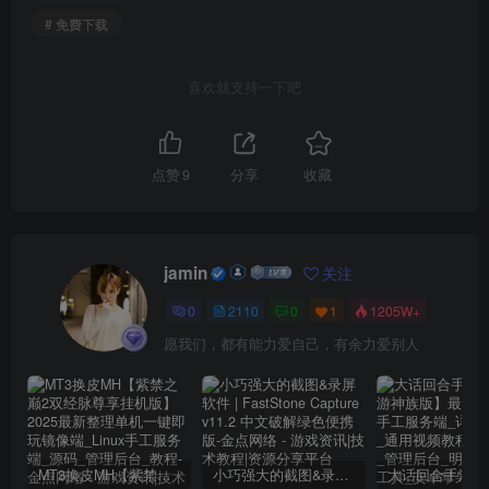
# 免费下载
喜欢就支持一下吧
点赞
9
分享
收藏
jamin
关注
0
2110
0
1
1205W+
愿我们，都有能力爱自己，有余力爱别人
MT3换皮MH【紫禁之巅2双经脉尊享挂机版】2025最新整理单机一键即玩镜像端_Linux手工服务端_源码_管理后台_教程
小巧强大的截图&录屏软件 | FastStone Capture v11.2 中文破解绿色便携版