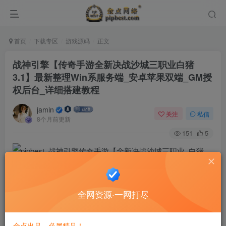
首页
下载专区
游戏源码
正文
战神引擎【传奇手游全新决战沙城三职业白猪
3.1】最新整理Win系服务端_安卓苹果双端_GM授
权后台_详细搭建教程
jamin
关注
私信
8个月前更新
151
5
全网资源·一网打尽
金点出品，必属精品！