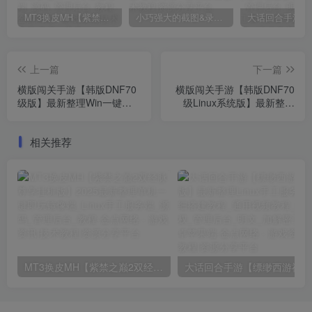
MT3换皮MH【紫禁之巅2双经脉尊享挂机版】2025最新整理单机一键即玩镜像端_Linux手工服务端_源码_管理后台_教程
小巧强大的截图&录屏软件 | FastStone Capture v11.2 中文破解绿色便携版
上一篇
下一篇
横版闯关手游【韩版DNF70
横版闯关手游【韩版DNF70
级版】最新整理Win一键服
级Linux系统版】最新整理
务端_配置工具_GM授权后
Linux手工服务端_配置工具
台_安卓_详细搭建教程_视
_GM授权后台_免更新客户
相关推荐
频教程
端_详细搭建教程_视频教程
MT3换皮MH【紫禁之巅2双经脉尊享挂机版】2025最新整理单机一键即玩镜像端_Linux手工服务端_源码_管理后台_教程
大话回合