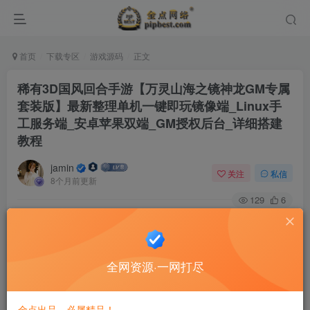
首页
下载专区
游戏源码
正文
稀有3D国风回合手游【万灵山海之镜神龙GM专属
套装版】最新整理单机一键即玩镜像端_Linux手
工服务端_安卓苹果双端_GM授权后台_详细搭建
教程
jamin
关注
私信
8个月前更新
129
6
1、修复幽冥系统信息展示
2、补全缺失图标素材
3、修复怒魂界面乱码
全网资源·一网打尽
4、修复过场动画缺失
5、修复新灵骑装备界面缺失
金点出品，必属精品！