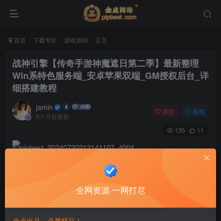
首页
下载专区
游戏源码
正文
战神引擎【传奇手游神魔遮日第二季】最新整理
Win系特色服务端_安卓苹果双端_GM授权后台_详
细搭建教程
jamin
关注
私信
8个月前更新
135
11
全网资源·一网打尽
金点出品，必属精品！