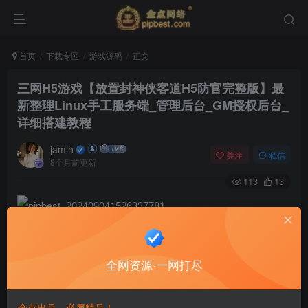
首页
下载专区
游戏源码
正文
三网H5游戏【放置封神侠客道H5防官完整版】最
新整理Linux手工服务端_管理后台_GM授权后台_
详细搭建教程
jamin
关注
私信
8个月前更新
113
13
全网资源·一网打尽
金点出品，必属精品！