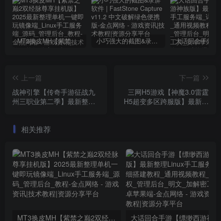
MT3换皮MH【紫禁之巅2双经脉尊享挂机版】2025最新整理单机一键即玩镜像端_Linux手工服务端_源码_管理后台_教程
小巧强大的截图&录屏软件 | FastStone Capture v11.2 中文破解绿色便携版
上一篇
下一篇
战神引擎【传奇手游征战九
三网H5游戏【神魔3.0雷霆
州三职业第二季】最新整理
H5超变多区跨服版】最新整
单机一键即玩镜像端_WIN系
理单机一键镜像端_Linux手
特色服务端_安卓苹果双端
工服务端_多区跨服_管理后
相关推荐
_GM授权后台_详细搭建教
台_GM分级授权后台_详细
程
搭建教程
MT3换皮MH【紫禁之巅2双经脉尊享挂机版】2025最新整理单机一键即玩镜像端_Linux手工服务端_源码_管理后台_教程
大话回合