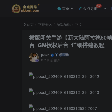
hot
首页
金点导航
首页
下载专区
游戏源码
正文
横版闯关手游【新大陆阿拉德60帧
台_GM授权后台_详细搭建教程
jamin
8个月前更新