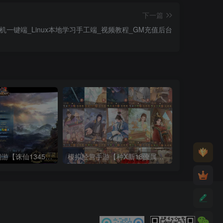
下一篇
一键端_Linux本地学习手工端_视频教程_GM充值后台
3DMMORPG端游【诛仙1345征战天下地宫12职业】最新整理Linux手工服务端_详细搭建教程_通用视频教程_GM工具_网页注册_PC客户端
模拟经营手游【种X新18僚属版】10月最新打包VM单机一键端_Linux手工服务端_详细搭建教程_视频教程_赛季修改教程_多功能管理后台_GM授权后台_安卓苹果双端