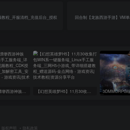
频教程_开服清档_充值后台_授权
回合制【龙族西游手游】VM单机
大话回合手游【缥缈西游神族版】最新整理Linux手工服务端_详细搭建教程_通用视频教程_CDK授权_管理后台_明文_加解密工具_安卓苹果端
【幻想英雄梦H5】11月30收集打包WIN系一键服务端_Linux手工服务端_三网H5小游戏_带详细搭建教程_赠送源码
版权声明
隐私政策