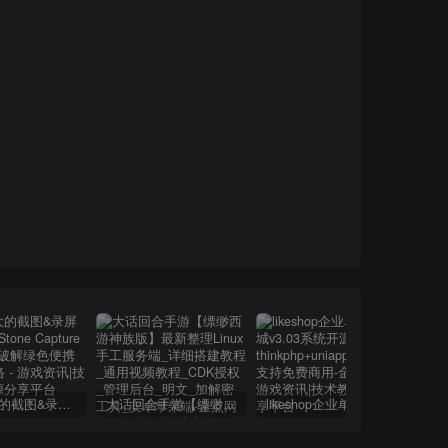
小巧强大的截图&录屏软件 | FastStone Capture v11.2 中文破解绿色便携版
大话回合手游【缥缈西游神族版】最新整理Linux手工服务端_详细搭建教程_通用视频教程_CDK授权_管理后台_明文_加解密工具_安卓苹果端
likeshop企业单商户商城v3.03系统开源thinkphp+uniapp开源前端,支持免费商用