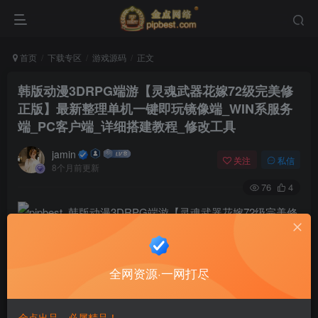
首页
下载专区
游戏源码
正文
韩版动漫3DRPG端游【灵魂武器花嫁72级完美修
正版】最新整理单机一键即玩镜像端_WIN系服务
端_PC客户端_详细搭建教程_修改工具
jamin
关注
私信
8个月前更新
76
4
全网资源·一网打尽
金点出品，必属精品！