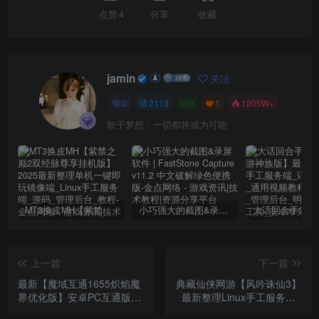
点赞
4
分享
收藏
jamin
关注
0
2113
0
1
1205W+
敢于梦想，一切都将成为可能
MT3换皮MH【紫禁之巅2双经脉尊享挂机版】2025最新整理单机一键即玩镜像端_Linux手工服务端_源码_管理后台_教程
小巧强大的截图&录屏软件 | FastStone Capture v11.2 中文破解绿色便携版
上一篇
下一篇
最新【魔域互通1655炽焰魔
典藏仙侠网游【风吟诛仙3】
界优化版】安卓PC互通版本
最新整理Linux手工服务端_
_Win学习手工端_语音视频
客户端_GM工具_详细搭建