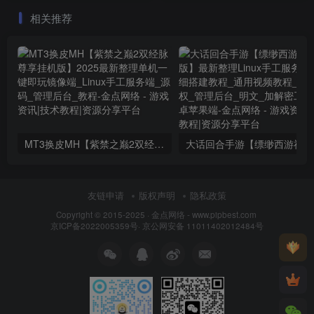
教程_本地验证_GM工具
教程
相关推荐
MT3换皮MH【紫禁之巅2双经脉尊享挂机版】2025最新整理单机一键即玩镜像端_Linux手工服务端_源码_管理后台_教程
大话回合
友链申请
版权声明
隐私政策
Copyright © 2015-2025 ·
金点网络 - www.pipbest.com
京ICP备2022005359号
·
京公网安备 11011402012484号