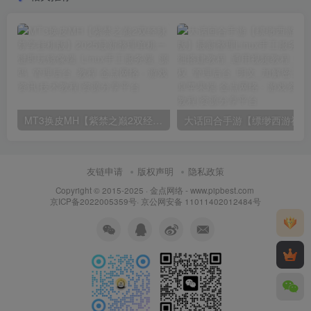
MT3换皮MH【紫禁之巅2双经脉尊享挂机版】2025最新整理单机一键即玩镜像端_Linux手工服务端_源码_管理后台_教程
大话回合
友链申请
版权声明
隐私政策
Copyright © 2015-2025 ·
金点网络 - www.pipbest.com
京ICP备2022005359号
·
京公网安备 11011402012484号