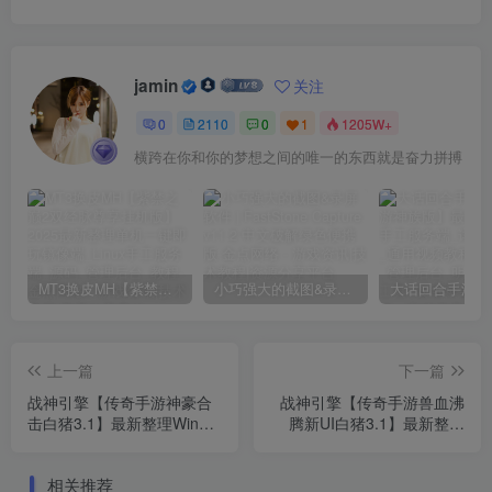
jamin
关注
0
2110
0
1
1205W+
横跨在你和你的梦想之间的唯一的东西就是奋力拼搏
MT3换皮MH【紫禁之巅2双经脉尊享挂机版】2025最新整理单机一键即玩镜像端_Linux手工服务端_源码_管理后台_教程
小巧强大的截图&录屏软件 | FastStone Capture v11.2 中文破解绿色便携版
上一篇
下一篇
战神引擎【传奇手游神豪合
战神引擎【传奇手游兽血沸
击白猪3.1】最新整理Win系
腾新UI白猪3.1】最新整理
复古服务端_安卓苹果双端
Win系特色服务端_安卓苹果
_GM授权后台_详细搭建教
双端_GM授权后台_详细搭
相关推荐
程
建教程