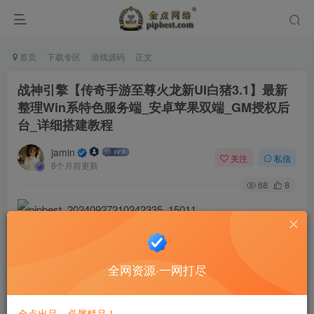
首页
下载专区
游戏源码
正文
战神引擎【传奇手游至尊火龙新UI白猪3.1】最新
整理Win系特色服务端_安卓苹果双端_GM授权后
台_详细搭建教程
jamin
关注
私信
8个月前更新
68
8
全网资源·一网打尽
金点出品，必属精品！