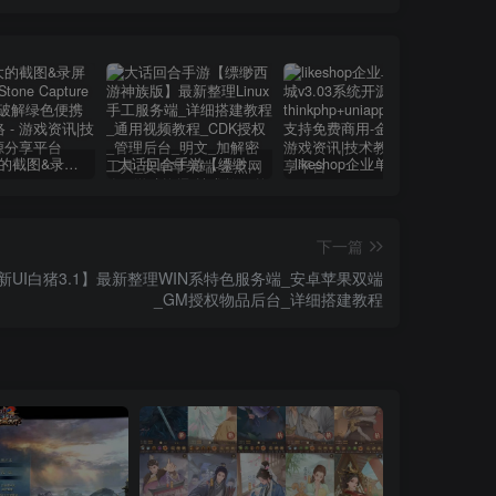
小巧强大的截图&录屏软件 | FastStone Capture v11.2 中文破解绿色便携版
大话回合手游【缥缈西游神族版】最新整理Linux手工服务端_详细搭建教程_通用视频教程_CDK授权_管理后台_明文_加解密工具_安卓苹果端
likeshop企业单商户商城v3.03系统开源thinkphp+uniapp开源前端,支持免费商用
下一篇
UI白猪3.1】最新整理WIN系特色服务端_安卓苹果双端
_GM授权物品后台_详细搭建教程