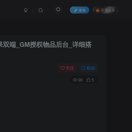
发布
开通会员
果双端_GM授权物品后台_详细搭
关注
私信
90
5