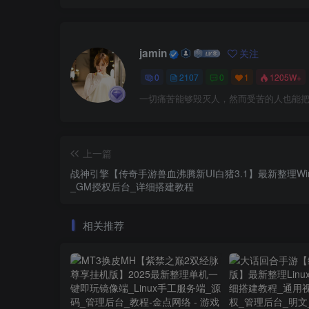
jamin
关注
0
2107
0
1
1205W+
一切痛苦能够毁灭人，然而受苦的人也能
上一篇
战神引擎【传奇手游兽血沸腾新UI白猪3.1】最新整理W
_GM授权后台_详细搭建教程
相关推荐