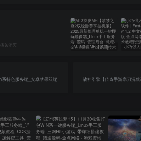
把痛苦消灭
MT3换皮MH【紫禁之巅2双经脉尊享挂机版】2025最新整理单机一键即玩镜像端_Linux手工服务端_源码_管理后台_教程
in系特色服务端_安卓苹果双端
战神引擎【传奇手游寒刀沉默新