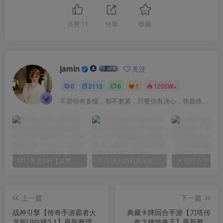
点赞
11
分享
收藏
jamin
关注
0
2113
0
1
1205W+
不管你有多慢，都不要紧，只要你有决心，你最终都会到达想去的地方
MT3换皮MH【紫禁之巅2双经脉尊享挂机版】2025最新整理单机一键即玩镜像端_Linux手工服务端_源码_管理后台_教程
小巧强大的截图&录屏软件 | FastStone Capture v11.2 中文破解绿色便携版
上一篇
下一篇
战神引擎【传奇手游霸者火
典藏卡牌回合手游【刀塔传
龙新UI白猪3.1】最新整理
奇之绝地兽王】最新整理