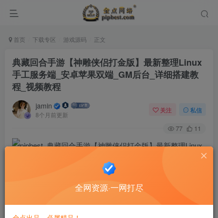
首页
下载专区
游戏源码
正文
典藏回合手游【神雕侠侣打金版】最新整理Linux
手工服务端_安卓苹果双端_GM后台_详细搭建教
程_视频教程
jamin
关注
私信
8个月前更新
77
11
全网资源·一网打尽
金点出品，必属精品！