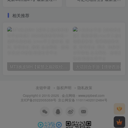
WIN系特色服务端_安卓苹果
Linux手工服务端_安卓_GM
双端_GM授权物品后台_详
后台_详细搭建教程_视频教
相关推荐
细搭建教程
程
MT3换皮MH【紫禁之巅2双经脉尊享挂机版】2025最新整理单机一键即玩镜像端_Linux手工服务端_源码_管理后台_教程
大话回合
友链申请
版权声明
隐私政策
Copyright © 2015-2025 ·
金点网络 - www.pipbest.com
京ICP备2022005359号
·
京公网安备 11011402012484号