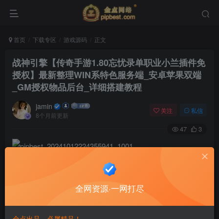
首页
下载专区
游戏源码
正文
战神引擎【传奇手游1.80忘忧录单职业小兰插件免
授权】最新整理WIN系特色服务端_安卓苹果双端
_GM授权物品后台_详细搭建教程
jamin
关注
私信
8个月前更新
47
3
全网资源·一网打尽
金点出品，必属精品！