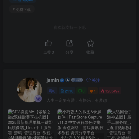
# 免费下载
喜欢就支持一下吧
点赞
3
分享
收藏
jamin
关注
0
2110
0
1
1205W+
人生一定要有爱，有快乐，有梦想
MT3换皮MH【紫禁之巅2双经脉尊享挂机版】2025最新整理单机一键即玩镜像端_Linux手工服务端_源码_管理后台_教程
小巧强大的截图&录屏软件 | FastStone Capture v11.2 中文破解绿色便携版