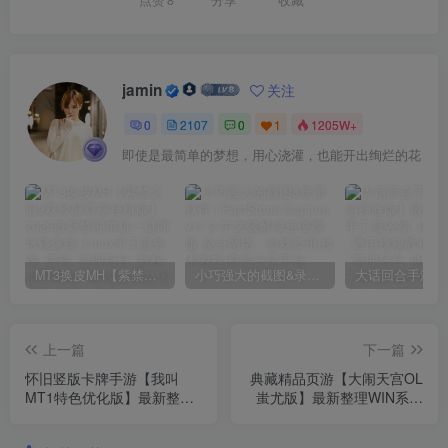
jamin
关注
0
2107
0
1
1205W+
即使是最简单的梦想，用心浇灌，也能开出绚烂的花
MT3换皮MH【紫禁之巅2双经脉尊享挂机版】2025最新整理单机一键即玩镜像端_Linux手工服务端_源码_管理后台_教程
小巧强大的截图&录屏软件 | FastStone Capture v11.2 中文破解绿色便携版
上一篇
下一篇
怀旧竖版卡牌手游【我叫
典藏精品页游【大闹天宫OL
MT1特色优化版】最新整理
蚩尤版】最新整理WIN系服
VM一键单机版_Linux手工服
务端_管理后台_GM工具_详
务端_安卓_GM后台_网页注
细搭建教程