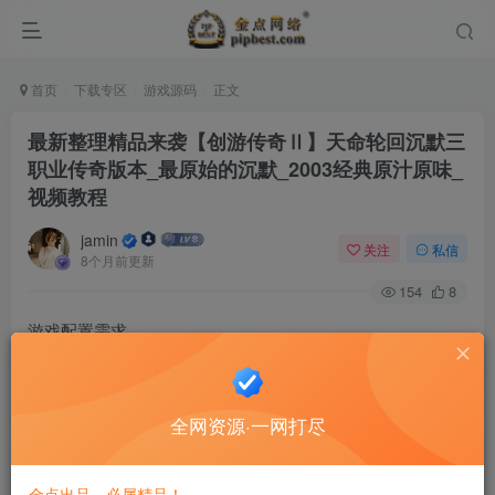
首页
下载专区
游戏源码
正文
最新整理精品来袭【创游传奇Ⅱ】天命轮回沉默三
职业传奇版本_最原始的沉默_2003经典原汁原味_
视频教程
jamin
关注
私信
8个月前更新
154
8
游戏配置需求
【支持系统】： win7、win10、win11
【CPU】： 4核
全网资源·一网打尽
【内存】： 8G
【显卡】： 集成显卡
金点出品，必属精品！