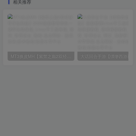
相关推荐
册_视频教程
MT3换皮MH【紫禁之巅2双经脉尊享挂机版】2025最新整理单机一键即玩镜像端_Linux手工服务端_源码_管理后台_教程
大话回合