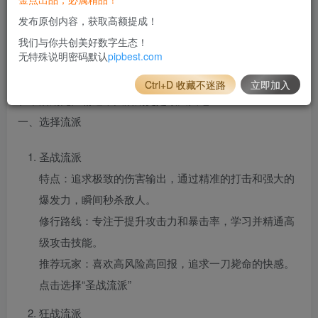
【工具】：带GM工具
发布原创内容，获取高额提成！
传奇游戏攻略：追求极致攻击的修行之路
我们与你共创美好数字生态！
无特殊说明密码默认
pipbest.com
在传奇的世界中，每一位勇士都渴望成为玛法大陆的霸主。
本文将为你指引一条追求极致攻击的修行路线，让你的角色
Ctrl+D 收藏不迷路
立即加入
在中后期无比霸道，大后期更是毁天灭地！
一、选择流派
圣战流派
特点：追求极致的伤害输出，通过精准的打击和强大的
爆发力，瞬间秒杀敌人。
修行路线：专注于提升攻击力和暴击率，学习并精通高
级攻击技能。
推荐玩家：喜欢高风险高回报，追求一刀毙命的快感。
点击选择“圣战流派”
狂战流派