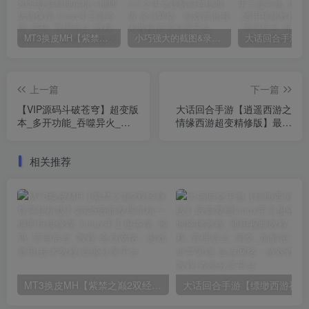
MT3换皮MH【紫禁之巅2双经脉尊享挂机版】2025最新整理单机一键即玩镜像端_Linux手工服务端_源码_管理后台_教程
小巧强大的截图&录屏软件 | FastStone Capture v11.2 中文破解绿色便携版
上一篇
下一篇
【VIP源码斗破苍穹】超变版
大话回合手游【逍遥西游之
本_多开功能_吞噬异火_斗
情缘西游超变精修版】最新
气进阶_斗帝神剑_十二生肖
整理单机一键既玩镜像服务
_挂机系统_突破苍穹_进阶
端_Linux手工端_GM后台_
相关推荐
系统_功能多多_攻略_视频
教程
搭建教程_全套源码
MT3换皮MH【紫禁之巅2双经脉尊享挂机版】2025最新整理单机一键即玩镜像端_Linux手工服务端_源码_管理后台_教程
大话回合