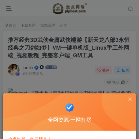
首页
下载专区
游戏源码
正文
推荐经典3D武侠金庸武侠端游【新天龙八部3永恒
经典之刀剑如梦】VM一键单机版_Linux手工外网
端_视频教程_完整客户端_GM工具
jamin
关注
私信
8个月前更新
108
7
全网资源·一网打尽
金点出品，必属精品！