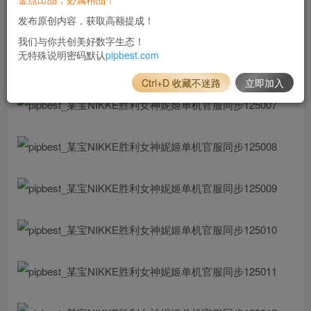
发布原创内容，获取高额提成！
我们与你共创美好数字生态！
无特殊说明密码默认
pipbest.com
Ctrl+D 收藏不迷路
立即加入