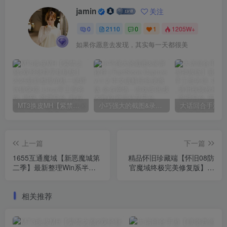
jamin
关注
0
2110
0
1
1205W+
如果你愿意去发现，其实每一天都很美
MT3换皮MH【紫禁之巅2双经脉尊享挂机版】2025最新整理单机一键即玩镜像端_Linux手工服务端_源码_管理后台_教程
小巧强大的截图&录屏软件 | FastStone Capture v11.2 中文破解绿色便携版
上一篇
下一篇
1655互通魔域【新恶魔城第
精品怀旧珍藏端【怀旧08防
二季】最新整理Win系半手
官魔域终极完美修复版】免
工服务端_本地验证_本地注
虚拟机一键单机端解压即撸_
册_全套工具_详细搭建教程
视频教程_配套GM工具
相关推荐