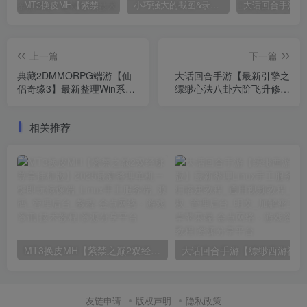
MT3换皮MH【紫禁之巅2双经脉尊享挂机版】2025最新整理单机一键即玩镜像端_Linux手工服务端_源码_管理后台_教程
小巧强大的截图&录屏软件 | FastStone Capture v11.2 中文破解绿色便携版
上一篇
下一篇
典藏2DMMORPG端游【仙
大话回合手游【最新引擎之
侣奇缘3】最新整理Win系服
缥缈心法八卦六阶飞升修复
务端_PC客户端_GM工具_
版】最新整理Linux手工服务
网页注册_详细搭建教程
端_安卓苹果双端_管理后台
相关推荐
_详细搭建教程
MT3换皮MH【紫禁之巅2双经脉尊享挂机版】2025最新整理单机一键即玩镜像端_Linux手工服务端_源码_管理后台_教程
大话回合
友链申请
版权声明
隐私政策