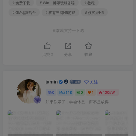
# 免费下载
# Win一键即玩服务端
# 教程
# GM运营后台
# 稀有三网H5游戏
# 侠客游H5
喜欢就支持一下吧
点赞
2
分享
收藏
jamin
关注
0
2118
0
1
1205W+
如果你累了，学会休息，而不是放弃