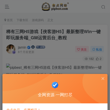
首页
下载专区
游戏源码
正文
稀有三网H5游戏【侠客游H5】最新整理Win一键
即玩服务端_GM运营后台_教程
jamin
关注
私信
8个月前更新
182
2
全网资源·一网打尽
金点出品，必属精品！