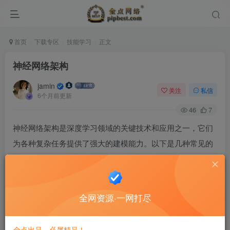
首页
下载专区
技能学习
正文
神经网络架构
jamin
关注
私信
6个月前更新
46
7
神经网络架构是深度学习领域的关键技术和应用之一，它们
为各种复杂任务提供了强大的建模能力。以下是几种常见的
神经网络架构及其简要概述：
一、前馈神经网络（Feedforward Neural
Networks）
全网资源·一网打尽
前馈神经网络是最基本的神经网络类型，信息在网络中单向
传播，从输入层到隐藏层再到输出层。这种网络架构适用于
金点出品，必属精品！