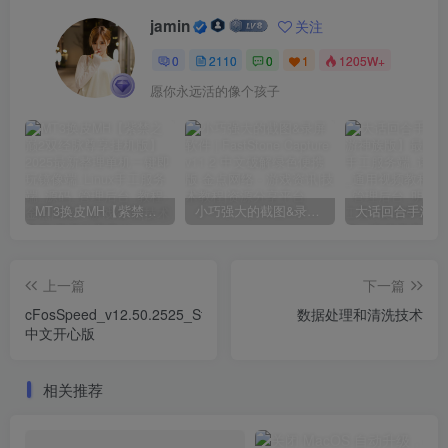
jamin
关注
0
2110
0
1
1205W+
愿你永远活的像个孩子
MT3换皮MH【紫禁之巅2双经脉尊享挂机版】2025最新整理单机一键即玩镜像端_Linux手工服务端_源码_管理后台_教程
小巧强大的截图&录屏软件 | FastStone Capture v11.2 中文破解绿色便携版
上一篇
下一篇
cFosSpeed_v12.50.2525_Stable
数据处理和清洗技术
中文开心版
相关推荐