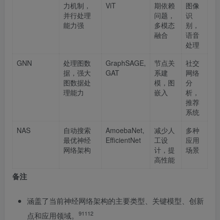
力机制，
ViT
期依赖
图像
并行处理
问题，
识
能力强
多模态
别，
融合
语音
处理
GNN
处理图数
GraphSAGE,
节点关
社交
据，强大
GAT
系建
网络
图数据处
模，图
分
理能力
嵌入
析，
推荐
系统
NAS
自动搜索
AmoebaNet,
减少人
多种
最优神经
EfficientNet
工设
应用
网络架构
计，提
场景
高性能
备注
涵盖了当前神经网络架构的主要类型、关键模型、创新
9
11
12
点和应用领域。