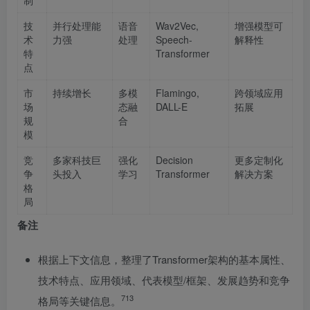
制
技
并行处理能
语音
Wav2Vec,
增强模型可
术
力强
处理
Speech-
解释性
特
Transformer
点
市
持续增长
多模
Flamingo,
跨领域应用
场
态融
DALL-E
拓展
规
合
模
竞
多家科技巨
强化
Decision
更多定制化
争
头投入
学习
Transformer
解决方案
格
局
备注
根据上下文信息，整理了Transformer架构的基本属性、
技术特点、应用领域、代表模型/框架、发展趋势和竞争
7
13
格局等关键信息。