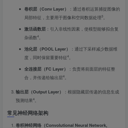
卷积层（Conv Layer）
：通过卷积运算捕捉图像的
3
局部特征，主要用于图像和空间数据处理
。
激活函数层
：引入非线性因素，使模型能够拟合复
4
杂函数
。
池化层（POOL Layer）
：通过下采样减少数据维
4
度，同时保留重要特征
。
全连接层（FC Layer）
：负责将前面层的特征整
4
合，并传递给输出层
。
输出层（Output Layer）
：根据隐藏层传递的信息生成
4
预测结果
。
常见神经网络架构
卷积神经网络（Convolutional Neural Network,