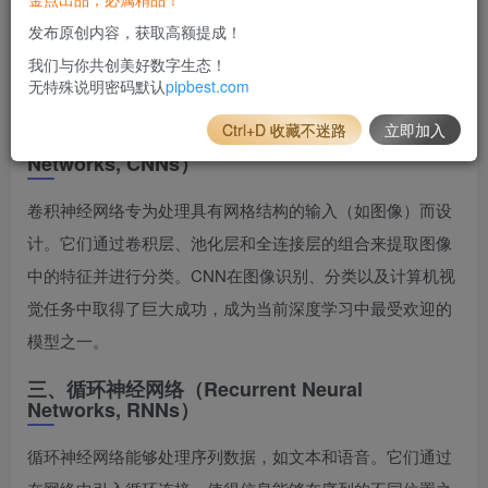
处理静态数据，并且可以通过增加隐藏层的数量（即深度）
发布原创内容，获取高额提成！
来增强模型的非线性表示能力。前馈神经网络在图像分类、
我们与你共创美好数字生态！
无特殊说明密码默认
pipbest.com
回归问题等任务中得到了广泛应用。
Ctrl+D 收藏不迷路
立即加入
二、卷积神经网络（Convolutional Neural
Networks, CNNs）
卷积神经网络专为处理具有网格结构的输入（如图像）而设
计。它们通过卷积层、池化层和全连接层的组合来提取图像
中的特征并进行分类。CNN在图像识别、分类以及计算机视
觉任务中取得了巨大成功，成为当前深度学习中最受欢迎的
模型之一。
三、循环神经网络（Recurrent Neural
Networks, RNNs）
循环神经网络能够处理序列数据，如文本和语音。它们通过