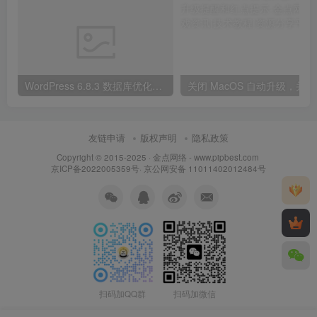
WordPress 6.8.3 数据库优化与清理方案
关闭 
友链申请
版权声明
隐私政策
Copyright © 2015-2025 ·
金点网络 - www.pipbest.com
京ICP备2022005359号
·
京公网安备 11011402012484号
扫码加QQ群
扫码加微信