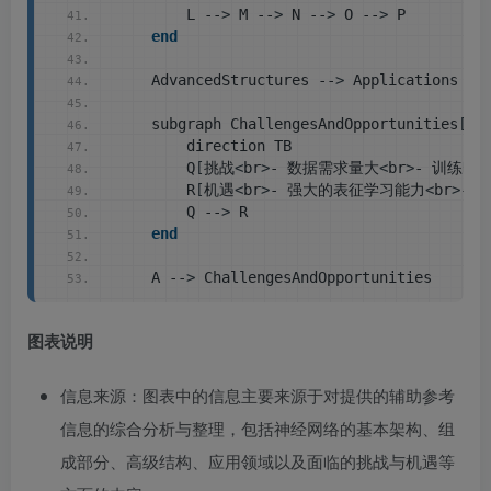
        L --
>
 M --
>
 N --
>
 O --
>
 P
end
    AdvancedStructures --
>
 Applications
    subgraph ChallengesAndOpportunities
[
挑
        direction TB
        Q
[
挑战
<
br
>
- 数据需求量大
<
br
>
- 训练时
        R
[
机遇
<
br
>
- 强大的表征学习能力
<
br
>
- 
        Q --
>
 R
end
    A --
>
 ChallengesAndOpportunities
图表说明
信息来源：图表中的信息主要来源于对提供的辅助参考
信息的综合分析与整理，包括神经网络的基本架构、组
成部分、高级结构、应用领域以及面临的挑战与机遇等