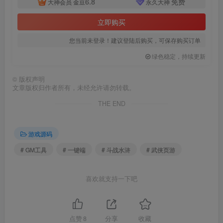
6.8
免费
大神会员
金豆
永久大神
立即购买
您当前未登录！建议登陆后购买，可保存购买订单
绿色稳定，持续更新
©
版权声明
文章版权归作者所有，未经允许请勿转载。
THE END
游戏源码
# GM工具
# 一键端
# 斗战水浒
# 武侠页游
喜欢就支持一下吧
点赞
8
分享
收藏