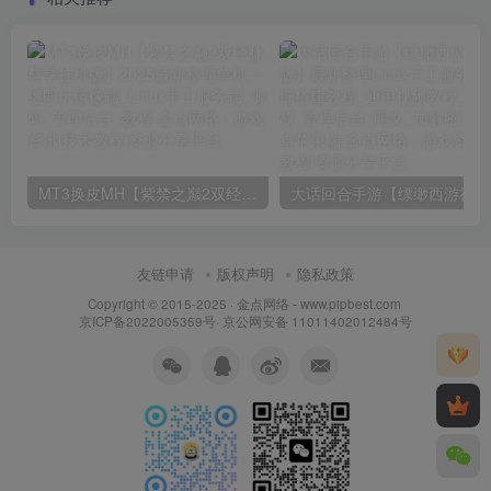
MT3换皮MH【紫禁之巅2双经脉尊享挂机版】2025最新整理单机一键即玩镜像端_Linux手工服务端_源码_管理后台_教程
大话回合
友链申请
版权声明
隐私政策
Copyright © 2015-2025 ·
金点网络 - www.pipbest.com
京ICP备2022005359号
·
京公网安备 11011402012484号