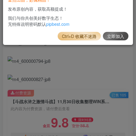
发布原创内容，获取高额提成！
我们与你共创美好数字生态！
无特殊说明密码默认
pipbest.com
Ctrl+D 收藏不迷路
立即加入
付费资源
已售 105
【斗战水浒之激情斗战】11月30日收集整理WIN系一键端服务端_典藏武侠页游_带详细搭建教程,一键外网修改工具,GM工具
此内容为付费资源，请付费后查看
9.8
限时特惠
38.8
金豆
金豆