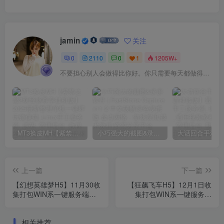
jamin
关注
0
2110
0
1
1205W+
不要担心别人会做得比你好。你只需要每天都做得比前一天好就可以了
MT3换皮MH【紫禁之巅2双经脉尊享挂机版】2025最新整理单机一键即玩镜像端_Linux手工服务端_源码_管理后台_教程
小巧强大的截图&录屏软件 | FastStone Capture v11.2 中文破解绿色便携版
上一篇
下一篇
【幻想英雄梦H5】11月30收
【狂飙飞车H5】12月1日收
集打包WIN系一键服务端
集打包WIN系一键服务端
_Linux手工服务端_三网H5
_Linux学习手工端_三网割草
小游戏_带详细搭建教程_赠
飞车H5游戏_带详细搭建教
相关推荐
送源码
程