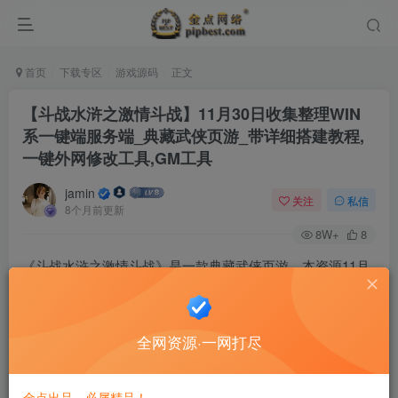
首页
下载专区
游戏源码
正文
【斗战水浒之激情斗战】11月30日收集整理WIN
系一键端服务端_典藏武侠页游_带详细搭建教程,
一键外网修改工具,GM工具
jamin
关注
私信
8个月前更新
8W+
8
《斗战水浒之激情斗战》是一款典藏武侠页游。本资源11月
30日收集整理，提供Windows一键服务端，包含详细搭建教
程、一键外网修改工具及GM工具。
全网资源·一网打尽
金点出品，必属精品！