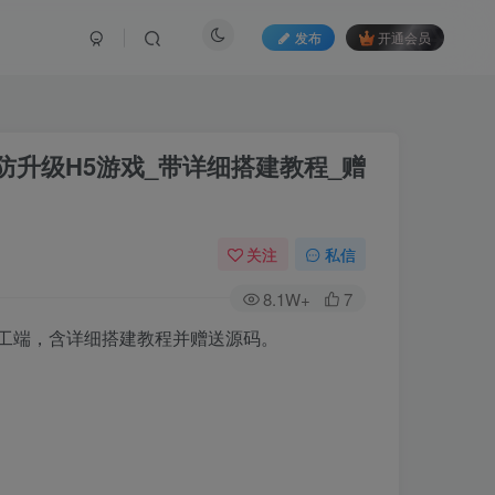
发布
开通会员
塔防升级H5游戏_带详细搭建教程_赠
关注
私信
8.1W+
7
x手工端，含详细搭建教程并赠送源码。