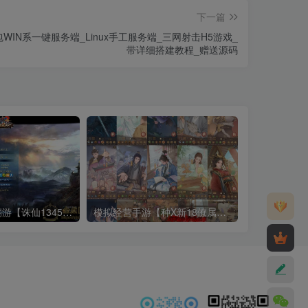
下一篇
WIN系一键服务端_Linux手工服务端_三网射击H5游戏_
带详细搭建教程_赠送源码
3DMMORPG端游【诛仙1345征战天下地宫12职业】最新整理Linux手工服务端_详细搭建教程_通用视频教程_GM工具_网页注册_PC客户端
模拟经营手游【种X新18僚属版】10月最新打包VM单机一键端_Linux手工服务端_详细搭建教程_视频教程_赛季修改教程_多功能管理后台_GM授权后台_安卓苹果双端