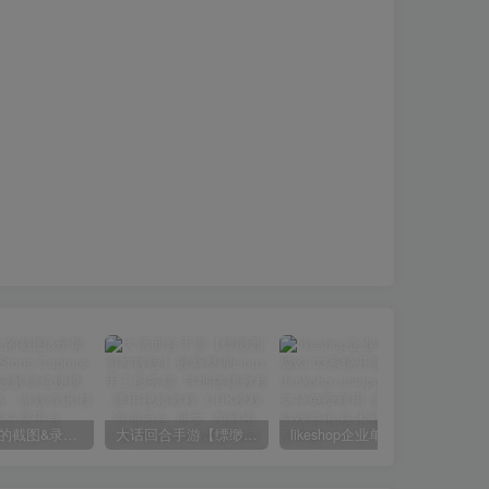
小巧强大的截图&录屏软件 | FastStone Capture v11.2 中文破解绿色便携版
大话回合手游【缥缈西游神族版】最新整理Linux手工服务端_详细搭建教程_通用视频教程_CDK授权_管理后台_明文_加解密工具_安卓苹果端
likeshop企业单商户商城v3.03系统开源thinkphp+uniapp开源前端,支持免费商用