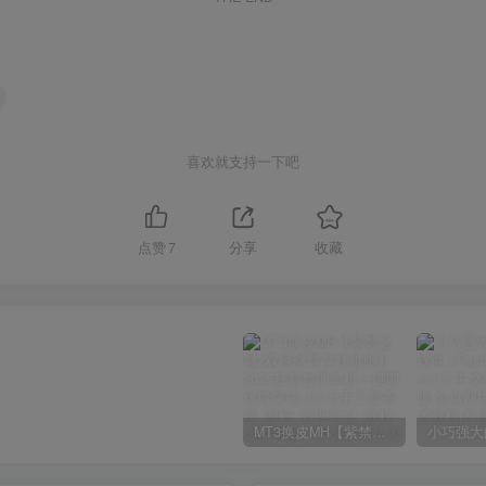
喜欢就支持一下吧
点赞
7
分享
收藏
MT3换皮MH【紫禁之巅2双经脉尊享挂机版】2025最新整理单机一键即玩镜像端_Linux手工服务端_源码_管理后台_教程