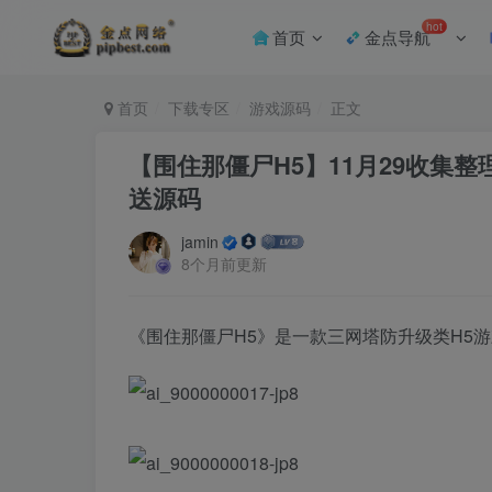
hot
首页
金点导航
首页
下载专区
游戏源码
正文
【围住那僵尸H5】11月29收集整
送源码
jamin
8个月前更新
《围住那僵尸H5》是一款三网塔防升级类H5游戏