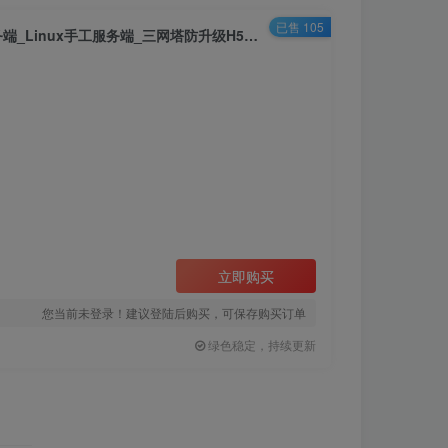
已售 105
【围住那僵尸H5】11月29收集整理WIN系一键服务端_Linux手工服务端_三网塔防升级H5游戏_带详细搭建教程_赠送源码
立即购买
您当前未登录！建议登陆后购买，可保存购买订单
绿色稳定，持续更新