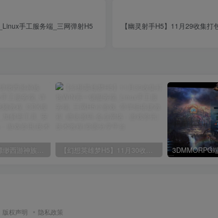
Linux手工服务端_三网弹射H5
【幽灵射手H5】11月29收集打包
大话回合手游【缥缈西游神族版】最新整理Linux手工服务端_详细搭建教程_通用视频教程_CDK授权_管理后台_明文_加解密工具_安卓苹果端
【幻想英雄梦H5】11月30收集打包WIN系一键服务端_Linux手工服务端_三网H5小游戏_带详细搭建教程_赠送源码
版权声明
隐私政策