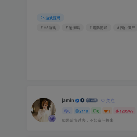
游戏源码
# H5游戏
# 附源码
# 塔防游戏
# 围住僵尸
jamin
关注
0
2110
0
1
1205W+
如果后悔过去，不如奋斗将来