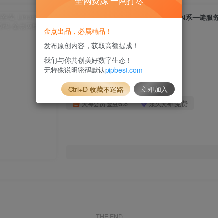
全网资源·一网打尽
金点出品，必属精品！
此内容为付费资源，请付费后查看
发布原创内容，获取高额提成！
我们与你共创美好数字生态！
9.8
限时特惠
无特殊说明密码默认
pipbest.com
38.8
金豆
金豆
Ctrl+D 收藏不迷路
立即加入
6.8
免费
大神会员
金豆
永久大神
THE END