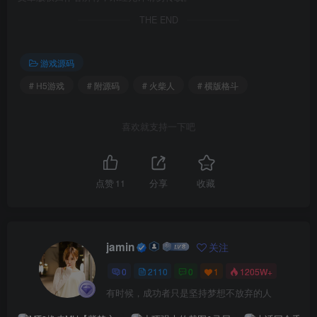
THE END
游戏源码
# H5游戏
# 附源码
# 火柴人
# 横版格斗
喜欢就支持一下吧
点赞
11
分享
收藏
jamin
关注
0
2110
0
1
1205W+
有时候，成功者只是坚持梦想不放弃的人