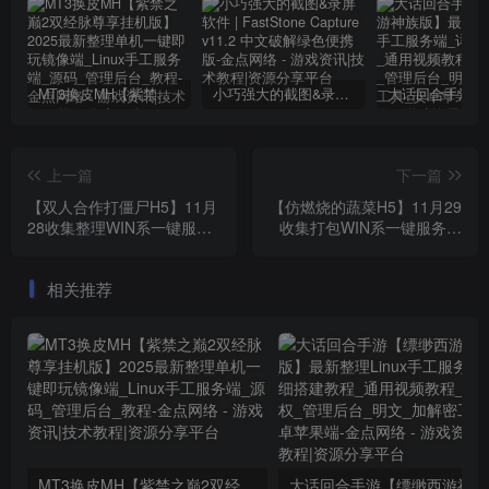
MT3换皮MH【紫禁之巅2双经脉尊享挂机版】2025最新整理单机一键即玩镜像端_Linux手工服务端_源码_管理后台_教程
小巧强大的截图&录屏软件 | FastStone Capture v11.2 中文破解绿色便携版
上一篇
下一篇
【双人合作打僵尸H5】11月
【仿燃烧的蔬菜H5】11月29
28收集整理WIN系一键服务
收集打包WIN系一键服务端
端_Linux学习手工端_三网竞
_Linux手工服务端_三网弹射
技射击H5游戏_带详细搭建
H5游戏_带详细搭建教程
相关推荐
教程_附赠源码
MT3换皮MH【紫禁之巅2双经脉尊享挂机版】2025最新整理单机一键即玩镜像端_Linux手工服务端_源码_管理后台_教程
大话回合