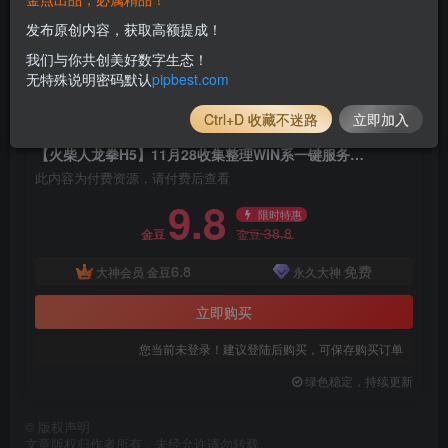
发布原创内容，获取高额提成！
我们与你共创美好数字生态！
无特殊说明密码默认
pipbest.com
Ctrl+D 收藏不迷路
立即加入
付费资源
已售 105
【火柴人龙拳H5】11月28收集整理WIN系一键服务端_Linux学习手工端_三网横版格斗H5游戏_带详细搭建教程_附赠源码
此内容为付费资源，请付费后查看
9.8
限时特惠
38.8
金豆
金豆
6.8
免费
大神会员
金豆
永久大神
立即购买
您当前未登录！建议登陆后购买，可保存购买订单
绿色稳定，持续更新
©
版权声明
文章版权归作者所有，未经允许请勿转载。