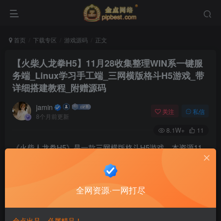
首页
下载专区
游戏源码
正文
【火柴人龙拳H5】11月28收集整理WIN系一键服
务端_Linux学习手工端_三网横版格斗H5游戏_带
详细搭建教程_附赠源码
jamin
关注
私信
8个月前更新
8.1W+
11
《火柴人龙拳H5》是一款三网横版格斗H5游戏。本资源11
月28日收集整理，提供Windows一键端和Linux学习手工端，
带详细搭建教程并附赠源码。
全网资源·一网打尽
金点出品，必属精品！