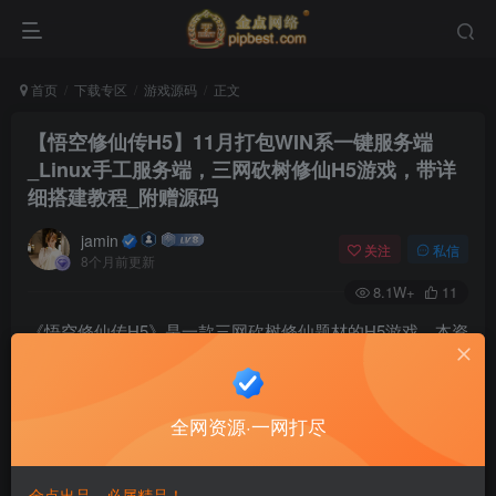
首页
下载专区
游戏源码
正文
【悟空修仙传H5】11月打包WIN系一键服务端
_Linux手工服务端，三网砍树修仙H5游戏，带详
细搭建教程_附赠源码
jamin
关注
私信
8个月前更新
8.1W+
11
《悟空修仙传H5》是一款三网砍树修仙题材的H5游戏。本资
源11月打包，提供Windows一键端和Linux手工端，附带详细
搭建教程，并附赠游戏源码。
全网资源·一网打尽
金点出品，必属精品！