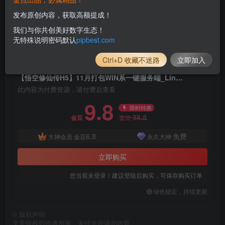
发布原创内容，获取高额提成！
我们与你共创美好数字生态！
无特殊说明密码默认
pipbest.com
Ctrl+D 收藏不迷路
立即加入
付费资源
已售 105
【悟空修仙传H5】11月打包WIN系一键服务端_Linux手工服务端，三网砍树修仙H5游戏，带详细搭建教程_附赠源码
此内容为付费资源，请付费后查看
9.8
限时特惠
38.8
金豆
金豆
6.8
免费
大神会员
金豆
永久大神
立即购买
您当前未登录！建议登陆后购买，可保存购买订单
绿色稳定，持续更新
©
版权声明
文章版权归作者所有，未经允许请勿转载。