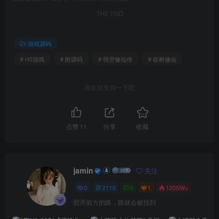
THE END
游戏源码
# H5游戏
# 附源码
# 悟空修仙传
# 砍树修仙
喜欢就支持一下吧
点赞
11
分享
收藏
jamin
关注
0
2110
0
1
1205W+
照亮前方的路，路就会被找到