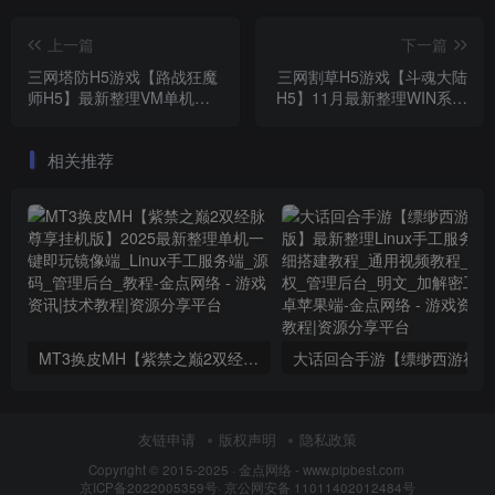
上一篇
下一篇
三网塔防H5游戏【路战狂魔
三网割草H5游戏【斗魂大陆
师H5】最新整理VM单机一
H5】11月最新整理WIN系一
键端_Linux手工服务端_详细
键服务端_Linux手工服务端_
搭建教程_视频教程_GM授
详细搭建教程_附赠源码
相关推荐
权后台_简易安卓客户端
MT3换皮MH【紫禁之巅2双经脉尊享挂机版】2025最新整理单机一键即玩镜像端_Linux手工服务端_源码_管理后台_教程
大话回合
友链申请
版权声明
隐私政策
Copyright © 2015-2025 ·
金点网络 - www.pipbest.com
京ICP备2022005359号
·
京公网安备 11011402012484号