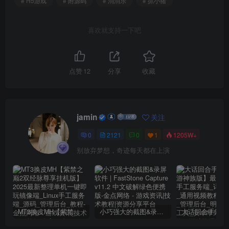
# H5游戏
# 附源码
# 消消乐
# 抓小猪
喜欢就支持一下吧
点赞
12
分享
收藏
jamin
关注
0
2121
0
1
1205W+
别放弃梦想，奇迹每天都在上演
MT3换皮MH【紫禁之巅2双经脉尊享挂机版】2025最新整理单机一键即玩镜像端_Linux手工服务端_源码_管理后台_教程
小巧强大的截图&录屏软件 | FastStone Capture v11.2 中文破解绿色便携版