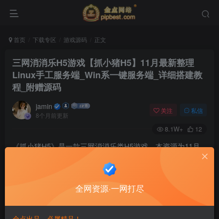
首页
下载专区
游戏源码
正文
三网消消乐H5游戏【抓小猪H5】11月最新整理
Linux手工服务端_Win系一键服务端_详细搭建教
程_附赠源码
jamin
关注
私信
8个月前更新
8.1W+
12
《抓小猪H5》是一款三网消消乐类H5游戏。本资源为11月
最新整理，提供Linux手工端和Windows一键端，包含详细搭
建教程，并附赠游戏源码。
全网资源·一网打尽
金点出品，必属精品！