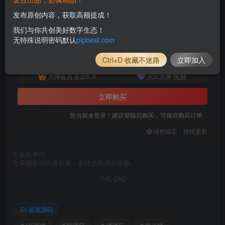
付费资源
已售 105
发布原创内容，获取高额提成！
三网消消乐H5游戏【抓小猪H5】11月最新整理Linux手工服务端_Win系一键服务端_详细搭建教程_附赠源码
我们与你共创美好数字生态！
此内容为付费资源，请付费后查看
无特殊说明密码默认
pipbest.com
9.8
限时特惠
38.8
金豆
金豆
Ctrl+D 收藏不迷路
立即加入
6.8
免费
大神会员
金豆
永久大神
立即购买
您当前未登录！建议登陆后购买，可保存购买订单
绿色稳定，持续更新
©
版权声明
文章版权归作者所有，未经允许请勿转载。
THE END
游戏源码