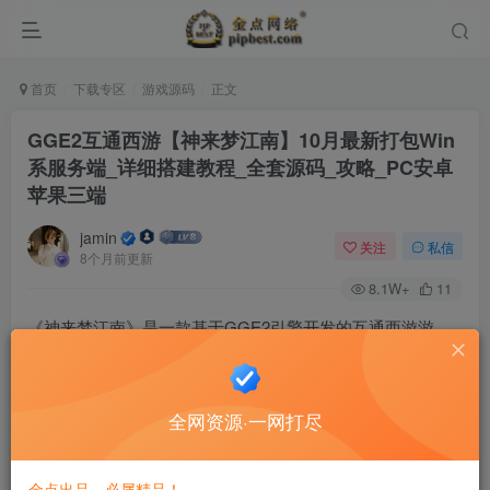
首页
下载专区
游戏源码
正文
GGE2互通西游【神来梦江南】10月最新打包Win
系服务端_详细搭建教程_全套源码_攻略_PC安卓
苹果三端
jamin
关注
私信
8个月前更新
8.1W+
11
《神来梦江南》是一款基于GGE2引擎开发的互通西游游
戏。本资源为10月最新打包，提供Windows服务端、详细搭
建教程、全套开发源码及游戏攻略，支持PC、安卓、苹果三
全网资源·一网打尽
端数据互通，圆你西游梦。
金点出品，必属精品！