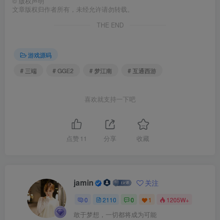
©
版权声明
文章版权归作者所有，未经允许请勿转载。
THE END
游戏源码
# 三端
# GGE2
# 梦江南
# 互通西游
喜欢就支持一下吧
点赞
11
分享
收藏
jamin
关注
0
2110
0
1
1205W+
敢于梦想，一切都将成为可能