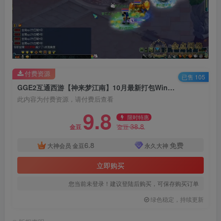
付费资源
已售 105
GGE2互通西游【神来梦江南】10月最新打包Win系服务端_详细搭建教程_全套源码_攻略_PC安卓苹果三端
此内容为付费资源，请付费后查看
9.8
限时特惠
38.8
金豆
金豆
6.8
免费
大神会员
金豆
永久大神
立即购买
您当前未登录！建议登陆后购买，可保存购买订单
绿色稳定，持续更新