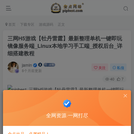
首页
下载专区
游戏源码
正文
三网H5游戏【牡丹雷霆】最新整理单机一键即玩
镜像服务端_Linux本地学习手工端_授权后台_详
细搭建教程
jamin
关注
私信
8个月前更新
40
7
全网资源·一网打尽
金点出品，必属精品！