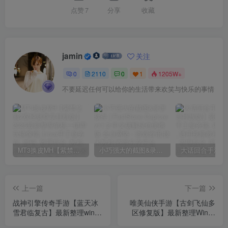
点赞
7
分享
收藏
jamin
关注
0
2110
0
1
1205W+
不要延迟任何可以给你的生活带来欢笑与快乐的事情
MT3换皮MH【紫禁之巅2双经脉尊享挂机版】2025最新整理单机一键即玩镜像端_Linux手工服务端_源码_管理后台_教程
小巧强大的截图&录屏软件 | FastStone Capture v11.2 中文破解绿色便携版
上一篇
下一篇
战神引擎传奇手游【蓝天冰
唯美仙侠手游【古剑飞仙多
雪君临复古】最新整理win系
区修复版】最新整理Win一
服务端_安卓苹果双端_GM
键即玩服务端_多区_清档开