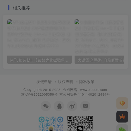
后台_详细搭建教程
区视频教程_新版GM授权后
相关推荐
台_安卓苹果双端_详细搭建
教程
MT3换皮MH【紫禁之巅2双经脉尊享挂机版】2025最新整理单机一键即玩镜像端_Linux手工服务端_源码_管理后台_教程
大话回合
友链申请
版权声明
隐私政策
Copyright © 2015-2025 ·
金点网络 - www.pipbest.com
京ICP备2022005359号
·
京公网安备 11011402012484号