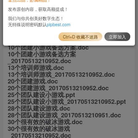
_20170513210952.docx
发布原创内容，获取高额提成！
4个团队建设活动方案.docx
我们与你共创美好数字生态！
4个团队建设活动方案
无特殊说明密码默认
pipbest.com
_20170513210952.docx
6个团队建设管理游戏.doc
Ctrl+D 收藏不迷路
立即加入
6个团队建设管理游戏_20170513210952.doc
10个团建小游戏备选方案.doc
10个团建小游戏备选方案
_20170513210952.doc
13个培训师游戏.doc
13个培训师游戏_20170513210952.doc
20个团建游戏.doc
20个团建游戏_20170513210952.doc
25个团队建设小游戏.ppt
25个团队建设小游戏_20170513210952.ppt
28个团队建设游戏.doc
28个团队建设游戏_20170513210951.doc
30个很有效的破冰游戏.doc
30个很有效的破冰游戏
_20170513210952.doc