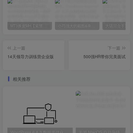
MT3换皮MH【紫禁之巅2双经脉尊享挂机版】2025最新整理单机一键即玩镜像端_Linux手工服务端_源码_管理后台_教程
小巧强大的截图&录屏软件 | FastStone Capture v11.2 中文破解绿色便携版
上一篇
下一篇
14天领导力训练营企业版
500强HR带你完美面试
相关推荐
WordPress 6.8.3 数据库优化与清理方案
关闭 