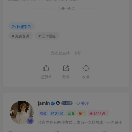
THE END
技能学习
# 免费资源
# 工作经验
喜欢就支持一下吧
点赞
8
分享
收藏
jamin
关注
0
2110
0
1
1205W+
传递光亮有两种方式：成为一支蜡烛或当一面镜子