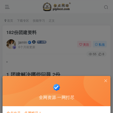
首页
下载专区
技能学习
正文
182份团建资料
jamin
关注
私信
6个月前更新
55
8
"
1 团建解决哪些问题 2份
2 团队建设方法、形式 10份
3 团建培训模板 10份
4 公司团建活动方案 10份
5 团建小游戏 150个</h2>
全网资源·一网打尽
(中国)团队管理案例分析
金点出品，必属精品！