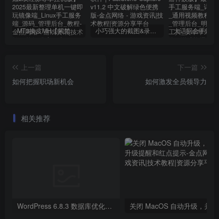
MT3换皮MH【紫禁之巅2双经脉尊享挂机版】2025最新整理单机一键即玩镜像端_Linux手工服务端_源码_管理后台_教程
小巧强大的截图&录屏软件 | FastStone Capture v11.2 中文破解绿色便携版
上一篇
下一篇
如何把握职场新机会
如何激发全员领导力
相关推荐
WordPress 6.8.3 数据库优化与清理方案
关闭 