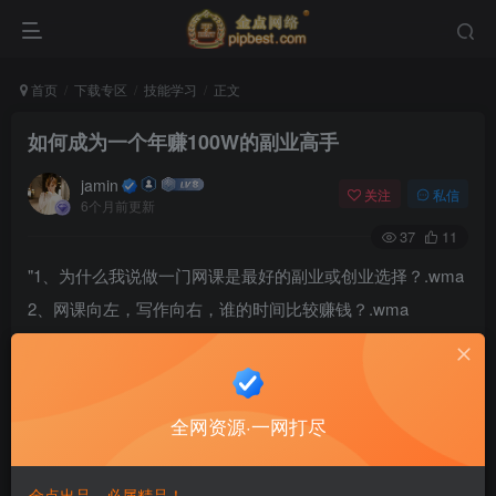
首页
下载专区
技能学习
正文
如何成为一个年赚100W的副业高手
jamin
关注
私信
6个月前更新
37
11
"1、为什么我说做一门网课是最好的副业或创业选择？.wma
2、网课向左，写作向右，谁的时间比较赚钱？.wma
3、没特长没专业，小白做网课有哪些方法？.wma
4、遵守1%法则，最后比别人多赚20%.wma
5、人性公约数，利用好它，就是爆款.wma
全网资源·一网打尽
6、给大脑上个发条，轻松立框架.wma
7、优化，优化，再优化.wma
金点出品，必属精品！