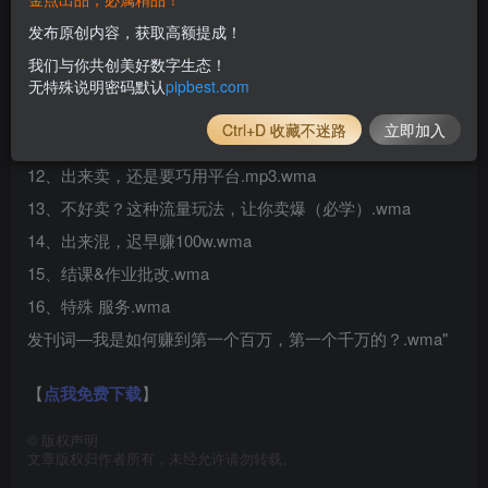
8、克隆归纳法，顶级专家必用的做课法.wma
发布原创内容，获取高额提成！
9、录制、剪辑、设计、节数、时长等一箩筐的事儿.wma
我们与你共创美好数字生态！
10、文案公式，套用这个写文案的公式，99%用户无法拒
无特殊说明密码默认
pipbest.com
绝.wma
Ctrl+D 收藏不迷路
立即加入
11、紫牛思维，请救下那只猫咪.wma
12、出来卖，还是要巧用平台.mp3.wma
13、不好卖？这种流量玩法，让你卖爆（必学）.wma
14、出来混，迟早赚100w.wma
15、结课&作业批改.wma
16、特殊 服务.wma
发刊词—我是如何赚到第一个百万，第一个千万的？.wma"
【
点我免费下载
】
©
版权声明
文章版权归作者所有，未经允许请勿转载。