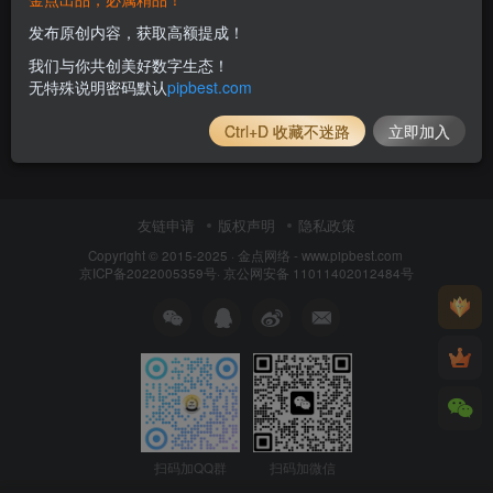
发布原创内容，获取高额提成！
我们与你共创美好数字生态！
无特殊说明密码默认
pipbest.com
Ctrl+D 收藏不迷路
立即加入
友链申请
版权声明
隐私政策
Copyright © 2015-2025 ·
金点网络 - www.pipbest.com
京ICP备2022005359号
·
京公网安备 11011402012484号
扫码加QQ群
扫码加微信