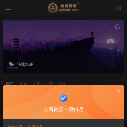
斗战水浒
排序
更新
浏览
点赞
评论
【斗战水浒之激情斗战】11月30日收
集整理WIN系一键端服务端_典藏武侠
全网资源·一网打尽
页游_带详细搭建教程,一键外网修改工
付费资源
9.8
游戏源码
金豆
具,GM工具
8个月前
8
金点出品，必属精品！