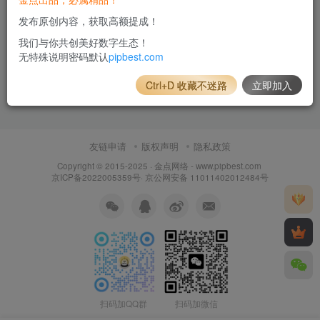
发布原创内容，获取高额提成！
我们与你共创美好数字生态！
无特殊说明密码默认
pipbest.com
Ctrl+D 收藏不迷路
立即加入
友链申请
版权声明
隐私政策
Copyright © 2015-2025 ·
金点网络 - www.pipbest.com
京ICP备2022005359号
·
京公网安备 11011402012484号
扫码加QQ群
扫码加微信