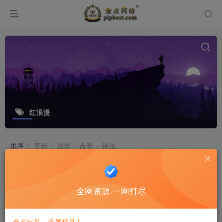
红浪漫
排序
更新
浏览
点赞
评论
【大话红浪漫之君临天下】12月2日收
集整理Linux手工服务端_大话回合手
全网资源·一网打尽
游_带详细架设教程_通用视频教程_运
付费资源
9.8
游戏源码
金豆
营后台_安卓苹果双端
8个月前
11
金点出品，必属精品！