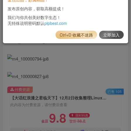
发布原创内容，获取高额提成！
我们与你共创美好数字生态！
无特殊说明密码默认
pipbest.com
Ctrl+D 收藏不迷路
立即加入
付费资源
已售 105
【大话红浪漫之君临天下】12月2日收集整理Linux手工服务端_大话回合手游_带详细架设教程_通用视频教程_运营后台_安卓苹果双端
此内容为付费资源，请付费后查看
9.8
限时特惠
38.8
金豆
金豆