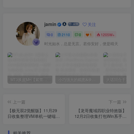
jamin
关注
0
2110
0
1
1205W+
时光如水，总是无言。若你安好，便是晴天
MT3换皮MH【紫禁之巅2双经脉尊享挂机版】2025最新整理单机一键即玩镜像端_Linux手工服务端_源码_管理后台_教程
小巧强大的截图&录屏软件 | FastStone Capture v11.2 中文破解绿色便携版
上一篇
下一篇
【极无双2觉醒版】11月29
【龙哥魔域四职业特效版】
日收集整理VM单机一键端
12月2日收集打包Win系手工
_Linux手工服务端_3D动作
服务端_1655怀旧互通魔域_
ARPG手游_带详细搭建教程
带详细搭建教程_通用视频教
相关推荐
_通用视频教程_GM授权后
程_全套GM工具_本地验证