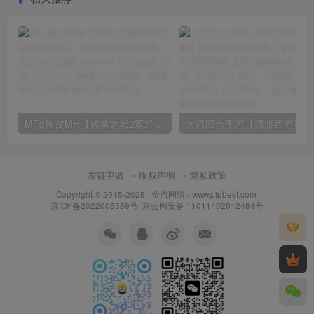
台_安卓客户端
注册
MT3换皮MH【紫禁之巅2双经脉尊享挂机版】2025最新整理单机一键即玩镜像端_Linux手工服务端_源码_管理后台_教程
大话回合
友链申请
版权声明
隐私政策
Copyright © 2015-2025 ·
金点网络 - www.pipbest.com
京ICP备2022005359号
·
京公网安备 11011402012484号