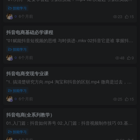
技能学习
6个月前
23
15
抖音电商基础必学课程
"01赋能抖音短视频的思维 与时俱进-.mkv 02抖音它是谁 掌握抖音核心逻辑 不踩坑-.mkv 03掌握抖音的热门审核逻辑 轻松上热门-.mkv 04只需一步 打造先天权重高帐号-.mkv 05轻松五步提高抖音...
技能学习
6个月前
48
9
抖音电商变现专业课
"1. 搞清楚研究方向.mp4 淘宝和抖音的区别.mp4 微商是过去，抖商是未来.mp4 常见的致命错误.mp4 4大核心思想打通思维.mp4 如何获取精准粉丝.mp4 你的内容形式，行不行.mp4 蓝V的红利期，你...
技能学习
6个月前
25
15
抖音电商(全系列教学）
01.入门篇：抖音如何养号 02.入门篇：抖音视频制作技巧 03.基础篇：抖音上热门技巧 04.进阶篇：抖音卖货思维 05.高手篇：玩赚抖音付费推广红利 06.高手篇：玩赚抖音派单的流量红利</h3> 0...
技能学习
6个月前