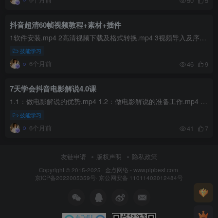
50
5
抖音超清60帧视频教程+素材+插件
1软件安装.mp4 2高清视频下载及格式转换.mp4 3视频导入及序列设置.mp4 4PR常用工具及快捷键认识.mp4 5关键帧的认识与运用.mp4 PR调色参数（经供参考）.txt PR全程遇到的小问题答疑_x264.mp4 壁...
技能学习
6个月前
46
9
7天学会抖音电影解说4.0课
1.1：做电影解说的优势.mp4 1.2：做电影解说的准备工作.mp4 1.3：注册新号、养号包装与账号定位.mp4 1.4：电影解说整体全流程详解.mp4 2.1：优质电影素材资源站推荐.mp4 2.2：全网高清电影无水...
技能学习
6个月前
41
7
友链申请
版权声明
隐私政策
Copyright © 2015-2025 ·
金点网络 - www.pipbest.com
京ICP备2022005359号
·
京公网安备 11011402012484号