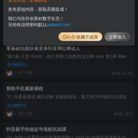
7天学会抖音电影解说4.0课
发布原创内容，获取高额提成！
"1.1：做电影解说的优势.mp4 1.2：做电影解说的准备工作.mp4 1.3：注册新号、养号包装与账号定位.mp4 1.4：电影解说整体全流程详解.mp4 2.1：优质电影素材资源站推荐.mp4 2.2：全网高清电...
我们与你共创美好数字生态！
无特殊说明密码默认
pipbest.com
技能学习
6个月前
28
5
Ctrl+D 收藏不迷路
立即加入
零基础也能快速变身抖音网红舞达人
"第1课-只需10分钟，跳出养眼又炫酷的鬼步舞.mp4 第2课-Wave：带有波浪的舞姿，才能抢夺所有人的注意.mp4 第3课-Rolling：快速上手超带感的Rolling，嗨翻全场.mp4 第4课-卡节拍：一招教你...
技能学习
6个月前
35
14
剪映手机最新课程
"01.先看最基础 概括讲解 视频都很短，看完再学详细的2会很轻松 别纠结时长，学会为主（来自剪映官方小助手） 02.再看详细工具讲解 老版本剪映手机课程（工具没变，界面变了，很详细） 03....
技能学习
6个月前
28
5
抖音新手快速起号涨粉实战课
"01.为何一定要学会起号涨粉技能？.mp4 02.快速起号涨粉实战技术.mp4 03.拍摄环节10大注意事项.mp4 04.剪辑环节8大细节.mp4 05.宝妈快速起号涨粉案例.mp4 06.48岁大姐快速起号案例.mp4 07....