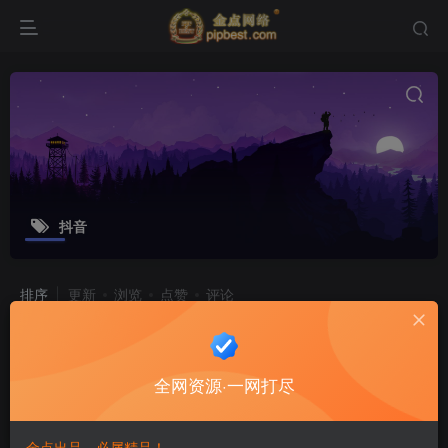
抖音
排序
更新
浏览
点赞
评论
自学配音每天教你玩赚有声书
"001 最全声音兼职赚钱渠道汇总，声音好一定可以开启Plan B！.wma 002 最全的音频变现平台汇总，声音好一定可以开启Plan B！.wma 003 这些声音缺陷，你都有哪些呢？.wma 004 学会这样说话...
全网资源·一网打尽
技能学习
6个月前
61
13
金点出品，必属精品！