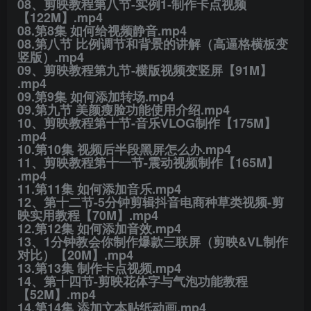
​08、剪映教程第八节-实例1-制作卡点视频
【122M】​.mp4
​08.第8集 如何给视频静音.mp4
​08.第八节 比例调节和背景的讲解（高逼格横板变
竖版）.mp4
​09、剪映教程第九节-横版视频变竖屏【91M】​
.mp4
​09.第9集 如何添加转场.mp4
​09.第九节 美颜瘦脸功能使用介绍.mp4
​10、剪映教程第十节-音乐VLOG制作【175M】​
.mp4
​10.第10集 视频后半段黑屏怎么办.mp4
​11、剪映教程第十一节-震动视频制作【165M】​
.mp4
​11.第11集 如何添加音乐.mp4
​12、第十二节-5分钟剪辑抖音电商种草类视频-剪
映实用教程【70M】​.mp4
​12.第12集 如何添加音效.mp4
​13、1分钟教会你制作爆款三联屏（剪映&VL制作
对比）【20M】​.mp4
​13.第13集 制作卡点视频.mp4
​14、第十四节-剪映花体字与气泡功能教程
【52M】​.mp4
​14.第14集 添加文本贴纸动画.mp4