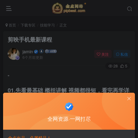
首页
下载专区
技能学习
正文
剪映手机最新课程
jamin
关注
私信
6个月前更新
28
5
"
01.先看最基础 概括讲解 视频都很短，看完再学详
细的2会很轻松 别纠结时长，学会为主（来自剪映
官方小助手）
02.再看详细工具讲解 老版本剪映手机课程（工具
没变，界面变了，很详细）
全网资源·一网打尽
03.实战篇 持续更新热门视频教程 新旧版实战教程
持续更新</h3>
金点出品，必属精品！