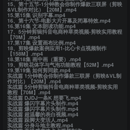
​15、第十五节-1分钟教会你制作爆款三联屏（剪映
&VL制作对比）【20M】​.mp4
​15.第15集 识别字幕.mp4
​16、第十六节-电影大片开幕及闭幕特效​.mp4
​16.第16集 文本朗读功能.mp4
​17、5分钟剪辑抖音电商种草类视频-剪映实用教程
【70M】​.mp4
​17.第17集 设置画布比例.mp4
​18、剪映爆款案例应用1-比心卡点视频制作
【158M】​.mp4
​18.第18集 画中画（重要）.mp4
​19、剪映花体字与气泡功能教程【52M】​.mp4
​19.第19集 如何剪同款.mp4
​实战篇 1分钟教会你制作爆款三联屏（剪映&VL制
作对比）【20M】.mp4
​实战篇 5分钟剪辑抖音电商种草类视频-剪映实用
教程【70M】.mp4
​实战篇 DJDJ一条K 想要飞.mp4
​实战篇 爆闪字幕片头制作.mp4
​实战篇 爆闪字幕片头制作.mp4
​实战篇 超温馨的表白视频.mp4
​实战篇 跺脚大变活人.mp4
​实战篇 分身斗地主教程.mp4