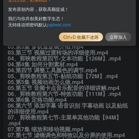
​01、剪映课程第一节-认识剪映【176M】​.mp4
发布原创内容，获取高额提成！
​01.第1集 认识剪映界面.mp4
​01.第一节 界面的认识.mp4
我们与你共创美好数字生态！
​02、剪映教程第二节-剪辑工具【177M】​.mp4
无特殊说明密码默认
pipbest.com
​02.第2集 调整素材时长.mp4
​02.第二节 剪辑功能的详细使用.mp4
Ctrl+D 收藏不迷路
立即加入
​03、剪映教程第三节-音频功能【99M】​.mp4
​03.第3集 多轨道逻辑介绍.mp4
​03.第三节 视频过渡转场的详细使用.mp4
​04、剪映教程第四节-文本功能【126M】​.mp4
​04.第4集 如何分割素材.mp4
​04.第四节 调整工具颜色的调节.mp4
​05、剪映教程第五节-贴纸功能【72M】​.mp4
​05.第5集 视频动画怎么做.mp4
​05.第五节 音频卡点音乐配音的详细讲解.mp4
​06、剪映教程第六节-特效功能【111M】​.mp4
​06.第6集 定格功能.mp4
​06.第六节 添加字幕 语音识别 字幕动画 以及贴纸
的详细使用.mp4
​07、剪映教程第七节-主菜单其他功能【94M】​
.mp4
​07.第7集 缩放和移动视频.mp4
​07.第七节 滤镜调色和特效以及分屏的使用.mp4