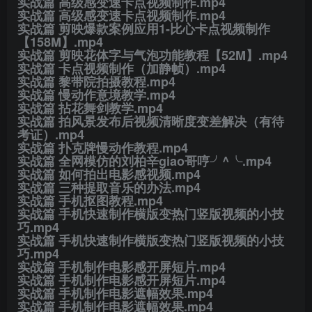
​实战篇 高级感变速卡点视频制作.mp4
​实战篇 高级感变速卡点视频制作.mp4
​实战篇 剪映爆款案例应用1-比心卡点视频制作
【158M】.mp4
​实战篇 剪映花体字与气泡功能教程【52M】.mp4
​实战篇 卡点视频制作（加静帧）.mp4
​实战篇 黎带院拍摄教程.mp4
​实战篇 慢动作意境教学.mp4
​实战篇 拈花舞剑教学.mp4
​实战篇 拍风景发布后视频清晰度变差解决（有待
考证）.mp4
​实战篇 扑克牌慢动作教程.mp4
​实战篇 全网模仿的刘柏辛giao哥哼╯^╰.mp4
​实战篇 如何拍出电影感视频.mp4
​实战篇 三种提取音乐的办法.mp4
​实战篇 手机抠图教程.mp4
​实战篇 手机快速制作横版变热门竖版视频的小技
巧.mp4
​实战篇 手机快速制作横版变热门竖版视频的小技
巧.mp4
​实战篇 手机制作电影感开屏短片.mp4
​实战篇 手机制作电影感开屏短片.mp4
​实战篇 手机制作电影遮幅效果.mp4
​实战篇 手机制作电影遮幅效果.mp4