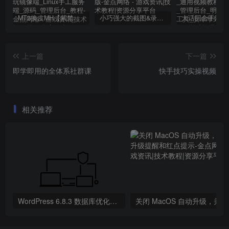
MT3换皮MH【紫禁之巅2双经脉尊享挂机版】2025最新整理单机一键即玩镜像端_Linux手工服务端_源码_管理后台_教程
小巧强大的截图&录屏软件 | FastStone Capture v11.2 中文破解绿色便携版
上一篇
下一篇
即学即用的全体系社群课
快手技巧实操视频
相关推荐
WordPress 6.8.3 数据库优化与清理方案
关闭 