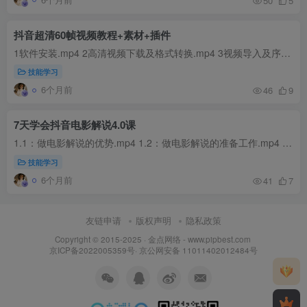
50
5
抖音超清60帧视频教程+素材+插件
1软件安装.mp4 2高清视频下载及格式转换.mp4 3视频导入及序列设置.mp4 4PR常用工具及快捷键认识.mp4 5关键帧的认识与运用.mp4 PR调色参数（经供参考）.txt PR全程遇到的小问题答疑_x264.mp4 壁...
技能学习
6个月前
46
9
7天学会抖音电影解说4.0课
1.1：做电影解说的优势.mp4 1.2：做电影解说的准备工作.mp4 1.3：注册新号、养号包装与账号定位.mp4 1.4：电影解说整体全流程详解.mp4 2.1：优质电影素材资源站推荐.mp4 2.2：全网高清电影无水...
技能学习
6个月前
41
7
友链申请
版权声明
隐私政策
Copyright © 2015-2025 ·
金点网络 - www.pipbest.com
京ICP备2022005359号
·
京公网安备 11011402012484号