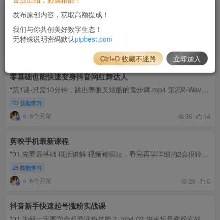
7天学会抖音电影解说4.0课
发布原创内容，获取高额提成！
"1.1：做电影解说的优势.mp4 1.2：做电影解说的准备工作.mp4 1.3：注册新号、养号包装与账号定位.mp4 1.4：电影解说整体全流程详解.mp4 2.1：优质电影素材资源站推荐.mp4 2.2：全网高清电...
我们与你共创美好数字生态！
无特殊说明密码默认
pipbest.com
技能学习
6个月前
28
5
Ctrl+D 收藏不迷路
立即加入
零基础也能快速变身抖音网红舞达人
"第1课-只需10分钟，跳出养眼又炫酷的鬼步舞.mp4 第2课-Wave：带有波浪的舞姿，才能抢夺所有人的注意.mp4 第3课-Rolling：快速上手超带感的Rolling，嗨翻全场.mp4 第4课-卡节拍：一招教你...
技能学习
6个月前
35
14
剪映手机最新课程
"01.先看最基础 概括讲解 视频都很短，看完再学详细的2会很轻松 别纠结时长，学会为主（来自剪映官方小助手） 02.再看详细工具讲解 老版本剪映手机课程（工具没变，界面变了，很详细） 03....
技能学习
6个月前
28
5
抖音新手快速起号涨粉实战课
"01.为何一定要学会起号涨粉技能？.mp4 02.快速起号涨粉实战技术.mp4 03.拍摄环节10大注意事项.mp4 04.剪辑环节8大细节.mp4 05.宝妈快速起号涨粉案例.mp4 06.48岁大姐快速起号案例.mp4 07....