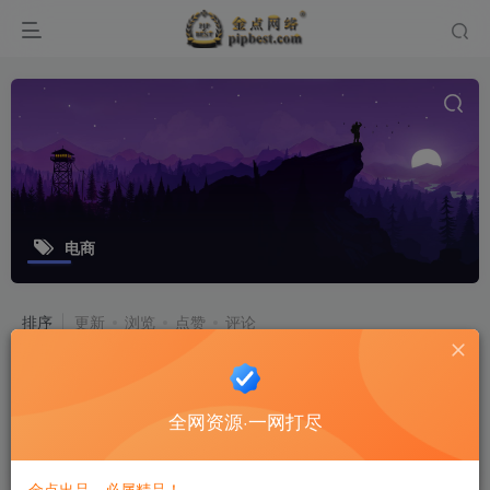
电商
排序
更新
浏览
点赞
评论
自学配音每天教你玩赚有声书
"001 最全声音兼职赚钱渠道汇总，声音好一定可以开启Plan B！.wma 002 最全的音频变现平台汇总，声音好一定可以开启Plan B！.wma 003 这些声音缺陷，你都有哪些呢？.wma 004 学会这样说话...
全网资源·一网打尽
技能学习
6个月前
61
13
金点出品，必属精品！