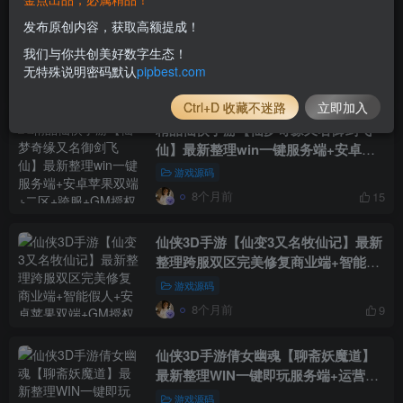
3D仙侠手游【龙武魔改】最新整理半
发布原创内容，获取高额提成！
手工端+安卓苹果双端+GM后台+详细
我们与你共创美好数字生态！
搭建教程
游戏源码
无特殊说明密码默认
pipbest.com
8个月前
11
Ctrl+D 收藏不迷路
立即加入
精品仙侠手游【仙梦奇缘又名御剑飞
仙】最新整理win一键服务端+安卓苹
果双端+二区+跨服+GM授权后台
游戏源码
8个月前
15
仙侠3D手游【仙变3又名牧仙记】最新
整理跨服双区完美修复商业端+智能假
人+安卓苹果双端+GM授权后台+详细
游戏源码
搭建教程
8个月前
9
仙侠3D手游倩女幽魂【聊斋妖魔道】
最新整理WIN一键即玩服务端+运营后
台+客户端解包工具+安卓苹果双端
游戏源码