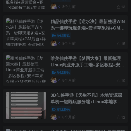
8个月前
13
精品仙侠手游【逆水决】最新整理WIN
系一键即玩服务端+安卓苹果端+GM后
台+详细搭建教程
游戏源码
8个月前
15
唯美仙侠手游【梦回大秦】最新整理
Linux商业开服手工端+多区教程+安卓
苹果双端+GM授权后台+详细搭建教程
游戏源码
8个月前
10
3D仙侠手游【天生不凡】本地资源端
单机一键既玩服务端+Linux本地学习
手工端+授权后台+本地注册+本地资源
游戏源码
+双端【站长亲测】
8个月前
12