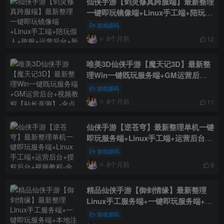
仙侠手游【剑灵修真跨服端】最新整理
一键即玩镜像端+Linux手工端+陪玩假
人+跨服+运营后台+新版授权后台
游戏源码
8个月前
12
唯美3D仙侠手游【魔天记3D】最新整
理Win一键既玩服务端+GM运营后台
+视频教程【站长亲测】
游戏源码
8个月前
11
仙侠手游【逆苍穹】最新整理单机一键
即玩服务端+Linux手工端+运营后台
+授权后台+视频教程
游戏源码
8个月前
8
精品仙侠手游【御剑情缘】最新整理
Linux手工服务端+一键即玩服务端+本
地注册+物品授权后台+安卓苹果双端
游戏源码
+视频教程