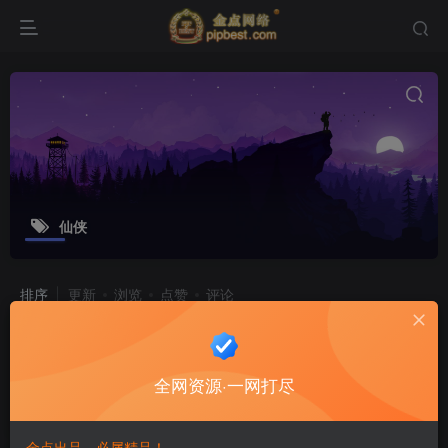
仙侠
排序
更新
浏览
点赞
评论
3D仙侠手游【全民斩仙2】最新整理
Linux手工端_本地注册_安卓苹果双端
全网资源·一网打尽
_GM授权后台_详细搭建教程
游戏源码
8个月前
9
金点出品，必属精品！