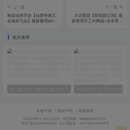
上一篇
下一篇
精品仙侠手游【仙梦奇缘又
大话西游【新锦瑟江湖】最
名御剑飞仙】最新整理win一
新整理手工外网端+安卓苹果
键服务端+安卓苹果双端+二
双端+加解密工具+详细教程
区+跨服+GM授权后台
相关推荐
MT3换皮MH【紫禁之巅2双经脉尊享挂机版】2025最新整理单机一键即玩镜像端_Linux手工服务端_源码_管理后台_教程
大话回合
友链申请
版权声明
隐私政策
Copyright © 2015-2025 ·
金点网络 - www.pipbest.com
京ICP备2022005359号
·
京公网安备 11011402012484号