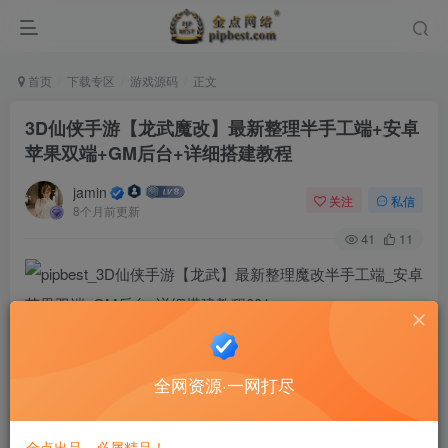
首页
下载专区
游戏源码
正文
3D仙侠手游【龙武魔改】最新整理半手工端+安卓
苹果双端+GM后台+详细搭建教程
jamin
关注
私信
8个月前更新
41
11
全网资源·一网打尽
金点出品，必属精品！