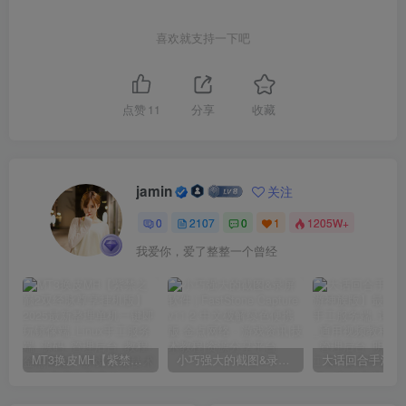
喜欢就支持一下吧
点赞
11
分享
收藏
jamin
关注
0
2107
0
1
1205W+
我爱你，爱了整整一个曾经
MT3换皮MH【紫禁之巅2双经脉尊享挂机版】2025最新整理单机一键即玩镜像端_Linux手工服务端_源码_管理后台_教程
小巧强大的截图&录屏软件 | FastStone Capture v11.2 中文破解绿色便携版