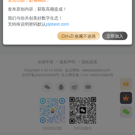
发布原创内容，获取高额提成！
我们与你共创美好数字生态！
无特殊说明密码默认
pipbest.com
Ctrl+D 收藏不迷路
立即加入
友链申请
版权声明
隐私政策
Copyright © 2015-2025 ·
金点网络 - www.pipbest.com
京ICP备2022005359号
·
京公网安备 11011402012484号
扫码加QQ群
扫码加微信