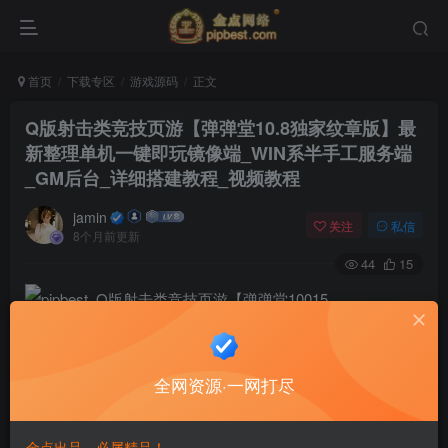
首页
下载专区
游戏源码
正文
Q版射击类竞技页游【弹弹堂10.8独家纹章版】最
新整理单机一键即玩镜像端_WIN系半手工服务端
_GM后台_详细搭建教程_视频教程
jamin
关注
私信
8个月前更新
44
15
全网资源·一网打尽
金点出品，必属精品！