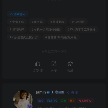
游戏源码
# 免费下载
# 服务端
# 搭建教程
# GM后台
# 视频教程
# 单机一键即玩镜像端
# Win系半手工服务端
# Q版射击类竞技页游
# 弹弹堂10.8独家纹章版
喜欢就支持一下吧
点赞
15
分享
收藏
jamin
关注
0
2110
0
1
1205W+
只要还有明天，今天就永远是起跑线