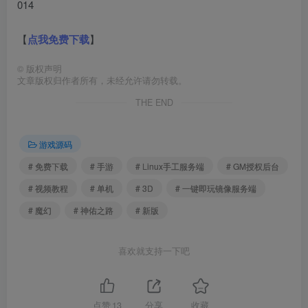
【
点我免费下载
】
©
版权声明
文章版权归作者所有，未经允许请勿转载。
THE END
游戏源码
# 免费下载
# 手游
# Linux手工服务端
# GM授权后台
# 视频教程
# 单机
# 3D
# 一键即玩镜像服务端
# 魔幻
# 神佑之路
# 新版
喜欢就支持一下吧
点赞
13
分享
收藏