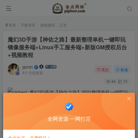
首页
下载专区
游戏源码
正文
魔幻3D手游【神佑之路】最新整理单机一键即玩
镜像服务端+Linux手工服务端+新版GM授权后台
+视频教程
jamin
关注
私信
8个月前更新
44
13
全网资源·一网打尽
金点出品，必属精品！