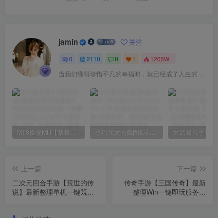
jamin
关注
0
2110
0
1
1205W+
当我们懂得珍惜平凡的幸福时，就已经成了人生的赢家
MT3换皮MH【紫禁之巅2双经脉尊享挂机版】2025最新整理单机一键即玩镜像端_Linux手工服务端_源码_管理后台_教程
小巧强大的截图&录屏软件 | FastStone Capture v11.2 中文破解绿色便携版
上一篇
下一篇
二次元回合手游【荒世的传
传奇手游【三国传奇】最新
说】最新整理单机一键既玩
整理Win一键即玩服务端
服务端+Linux手工服务端+多
+GM后台
功能JAVA后台+安卓苹果双