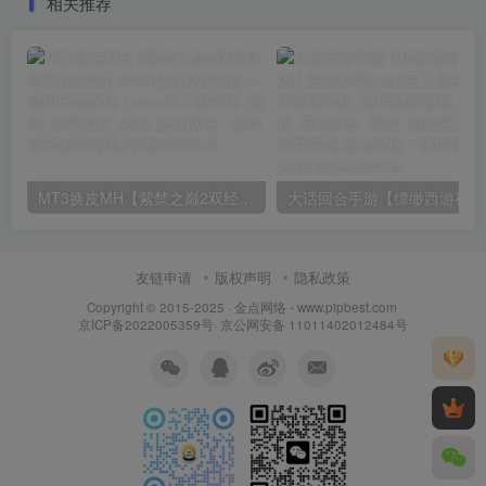
相关推荐
端
MT3换皮MH【紫禁之巅2双经脉尊享挂机版】2025最新整理单机一键即玩镜像端_Linux手工服务端_源码_管理后台_教程
大话回合
友链申请
版权声明
隐私政策
Copyright © 2015-2025 ·
金点网络 - www.pipbest.com
京ICP备2022005359号
·
京公网安备 11011402012484号